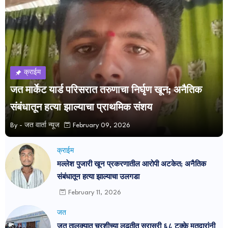
क्राईम
जत मार्केट यार्ड परिसरात तरुणाचा निर्घृण खून; अनैतिक
संबंधातून हत्या झाल्याचा प्राथमिक संशय
By -
जत वार्ता न्यूज
February 09, 2026
क्राईम
मल्लेश पुजारी खून प्रकरणातील आरोपी अटकेत; अनैतिक
संबंधातून हत्या झाल्याचा उलगडा
February 11, 2026
जत
जत तालुक्यात चुरशीच्या लढतीत सरासरी ६८ टक्के मतदारांनी