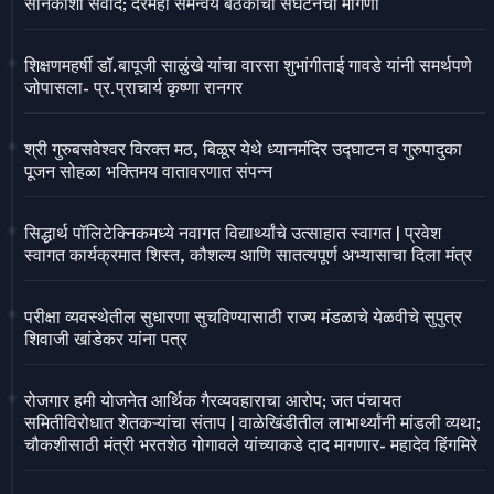
सैनिकांशी संवाद; दरमहा समन्वय बैठकीची संघटनेची मागणी
शिक्षणमहर्षी डॉ.बापूजी साळुंखे यांचा वारसा शुभांगीताई गावडे यांनी समर्थपणे
जोपासला- प्र.प्राचार्य कृष्णा रानगर
श्री गुरुबसवेश्वर विरक्त मठ, बिळूर येथे ध्यानमंदिर उद्घाटन व गुरुपादुका
पूजन सोहळा भक्तिमय वातावरणात संपन्न
सिद्धार्थ पॉलिटेक्निकमध्ये नवागत विद्यार्थ्यांचे उत्साहात स्वागत | प्रवेश
स्वागत कार्यक्रमात शिस्त, कौशल्य आणि सातत्यपूर्ण अभ्यासाचा दिला मंत्र
परीक्षा व्यवस्थेतील सुधारणा सुचविण्यासाठी राज्य मंडळाचे येळवीचे सुपुत्र
शिवाजी खांडेकर यांना पत्र
रोजगार हमी योजनेत आर्थिक गैरव्यवहाराचा आरोप; जत पंचायत
समितीविरोधात शेतकऱ्यांचा संताप | वाळेखिंडीतील लाभार्थ्यांनी मांडली व्यथा;
चौकशीसाठी मंत्री भरतशेठ गोगावले यांच्याकडे दाद मागणार- महादेव हिंगमिरे