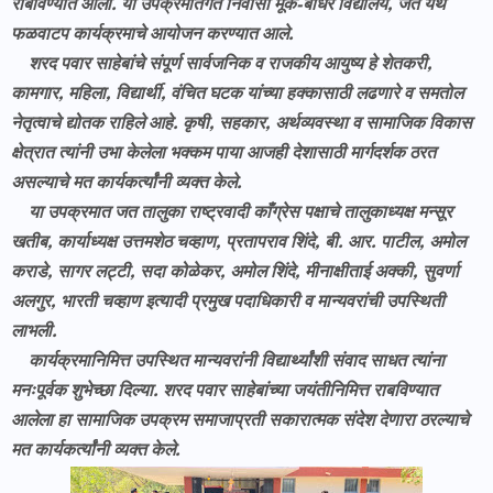
राबविण्यात आला. या उपक्रमांतर्गत निवासी मूक-बधिर विद्यालय, जत येथे
फळवाटप कार्यक्रमाचे आयोजन करण्यात आले.
शरद पवार साहेबांचे संपूर्ण सार्वजनिक व राजकीय आयुष्य हे शेतकरी,
कामगार, महिला, विद्यार्थी, वंचित घटक यांच्या हक्कासाठी लढणारे व समतोल
नेतृत्वाचे द्योतक राहिले आहे. कृषी, सहकार, अर्थव्यवस्था व सामाजिक विकास
क्षेत्रात त्यांनी उभा केलेला भक्कम पाया आजही देशासाठी मार्गदर्शक ठरत
असल्याचे मत कार्यकर्त्यांनी व्यक्त केले.
या उपक्रमात जत तालुका राष्ट्रवादी काँग्रेस पक्षाचे तालुकाध्यक्ष मन्सूर
खतीब, कार्याध्यक्ष उत्तमशेठ चव्हाण, प्रतापराव शिंदे, बी. आर. पाटील, अमोल
कराडे, सागर लट्टी, सदा कोळेकर, अमोल शिंदे, मीनाक्षीताई अक्की, सुवर्णा
अलगुर, भारती चव्हाण इत्यादी प्रमुख पदाधिकारी व मान्यवरांची उपस्थिती
लाभली.
कार्यक्रमानिमित्त उपस्थित मान्यवरांनी विद्यार्थ्यांशी संवाद साधत त्यांना
मनःपूर्वक शुभेच्छा दिल्या. शरद पवार साहेबांच्या जयंतीनिमित्त राबविण्यात
आलेला हा सामाजिक उपक्रम समाजाप्रती सकारात्मक संदेश देणारा ठरल्याचे
मत कार्यकर्त्यांनी व्यक्त केले.