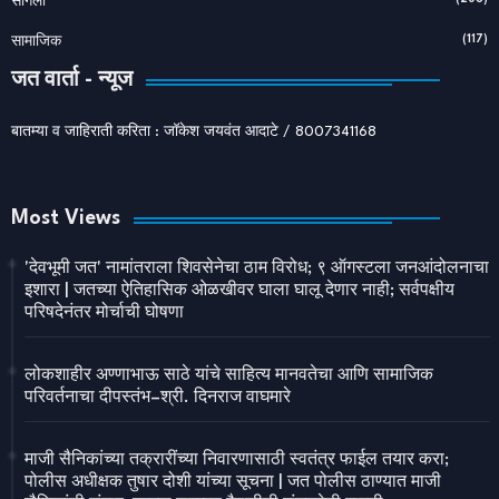
सांगली
(117)
सामाजिक
जत वार्ता - न्यूज
बातम्या व जाहिराती करिता : जॉकेश जयवंत आदाटे / 8007341168
Most Views
'देवभूमी जत' नामांतराला शिवसेनेचा ठाम विरोध; ९ ऑगस्टला जनआंदोलनाचा
इशारा | जतच्या ऐतिहासिक ओळखीवर घाला घालू देणार नाही; सर्वपक्षीय
परिषदेनंतर मोर्चाची घोषणा
लोकशाहीर अण्णाभाऊ साठे यांचे साहित्य मानवतेचा आणि सामाजिक
परिवर्तनाचा दीपस्तंभ–श्री. दिनराज वाघमारे
माजी सैनिकांच्या तक्रारींच्या निवारणासाठी स्वतंत्र फाईल तयार करा;
पोलीस अधीक्षक तुषार दोशी यांच्या सूचना | जत पोलीस ठाण्यात माजी