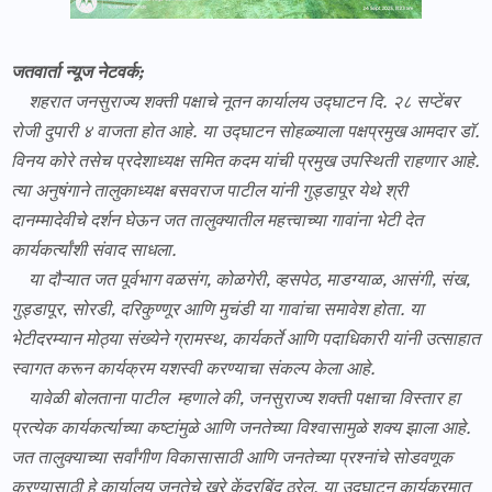
जतवार्ता न्यूज नेटवर्क;
शहरात जनसुराज्य शक्ती पक्षाचे नूतन कार्यालय उद्घाटन दि. २८ सप्टेंबर
रोजी दुपारी ४ वाजता होत आहे. या उद्घाटन सोहळ्याला पक्षप्रमुख आमदार डॉ.
विनय कोरे तसेच प्रदेशाध्यक्ष समित कदम यांची प्रमुख उपस्थिती राहणार आहे.
त्या अनुषंगाने तालुकाध्यक्ष बसवराज पाटील यांनी गुड्डापूर येथे श्री
दानम्मादेवीचे दर्शन घेऊन जत तालुक्यातील महत्त्वाच्या गावांना भेटी देत
कार्यकर्त्यांशी संवाद साधला.
या दौऱ्यात जत पूर्वभाग वळसंग, कोळगेरी, व्हसपेठ, माडग्याळ, आसंगी, संख,
गुड्डापूर, सोरडी, दरिकुण्णूर आणि मुचंडी या गावांचा समावेश होता. या
भेटीदरम्यान मोठ्या संख्येने ग्रामस्थ, कार्यकर्ते आणि पदाधिकारी यांनी उत्साहात
स्वागत करून कार्यक्रम यशस्वी करण्याचा संकल्प केला आहे.
यावेळी बोलताना पाटील म्हणाले की, जनसुराज्य शक्ती पक्षाचा विस्तार हा
प्रत्येक कार्यकर्त्याच्या कष्टांमुळे आणि जनतेच्या विश्वासामुळे शक्य झाला आहे.
जत तालुक्याच्या सर्वांगीण विकासासाठी आणि जनतेच्या प्रश्नांचे सोडवणूक
करण्यासाठी हे कार्यालय जनतेचे खरे केंद्रबिंदू ठरेल. या उद्घाटन कार्यक्रमात