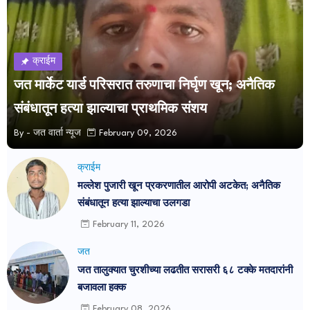
क्राईम
जत मार्केट यार्ड परिसरात तरुणाचा निर्घृण खून; अनैतिक
संबंधातून हत्या झाल्याचा प्राथमिक संशय
By -
जत वार्ता न्यूज
February 09, 2026
क्राईम
मल्लेश पुजारी खून प्रकरणातील आरोपी अटकेत; अनैतिक
संबंधातून हत्या झाल्याचा उलगडा
February 11, 2026
जत
जत तालुक्यात चुरशीच्या लढतीत सरासरी ६८ टक्के मतदारांनी
बजावला हक्क
February 08, 2026