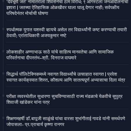
'देवभूमी जत' नामांतराला शिवसेनेचा ठाम विरोध; ९ ऑगस्टला जनआंदोलनाचा
इशारा | जतच्या ऐतिहासिक ओळखीवर घाला घालू देणार नाही; सर्वपक्षीय
परिषदेनंतर मोर्चाची घोषणा
स्पर्धात्मक युगात यशस्वी व्हायचे असेल तर विद्यार्थ्यांनी कष्ट करण्याची तयारी
ठेवावी; प्रांताधिकारी अजयकुमार नष्टे
लोकशाहीर अण्णाभाऊ साठे यांचे साहित्य मानवतेचा आणि सामाजिक
परिवर्तनाचा दीपस्तंभ–श्री. दिनराज वाघमारे
सिद्धार्थ पॉलिटेक्निकमध्ये नवागत विद्यार्थ्यांचे उत्साहात स्वागत | प्रवेश
स्वागत कार्यक्रमात शिस्त, कौशल्य आणि सातत्यपूर्ण अभ्यासाचा दिला मंत्र
परीक्षा व्यवस्थेतील सुधारणा सुचविण्यासाठी राज्य मंडळाचे येळवीचे सुपुत्र
शिवाजी खांडेकर यांना पत्र
शिक्षणमहर्षी डॉ.बापूजी साळुंखे यांचा वारसा शुभांगीताई गावडे यांनी समर्थपणे
जोपासला- प्र.प्राचार्य कृष्णा रानगर