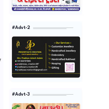
#Advt-2
त
#Advt-3