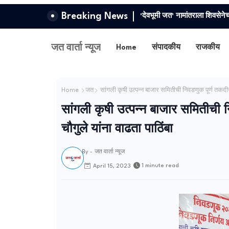
Breaking News
लोकशाहीर अण्णाभाऊ साठे यांचे सा
जत वार्ता न्यूज
Home
संपादकीय
राजकीय
Home
जत
सांगली कृषी उत्पन्न बाजार समितीची निवडणुक पूर्ण तकदीने ल
सांगली कृषी उत्पन्न बाजार समितीची नि
चौगुले यांना वाढता पाठिंबा
By -
जत वार्ता न्यूज
1 minute read
April 15, 2023