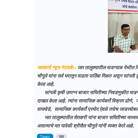
जतवार्ता न्यूज नेटवर्क:-
जत तालुक्यातील माडग्याळ येथील व
चौगुले यांना सर्व घरातून वाढता पाठिंबा मिळत असून सांगली कृ
केला आहे.
सांगली कृषी उत्पन्न बाजार समितीच्या निवडणुकीत माडग्या
दाखल केला आहे. त्यांना सामाजिक कार्यकर्ते विक्रम ढोणे, जय
वाघमोडे, सामाजिक कार्यकर्ते प्रमोद ऐवळे तसेच जाडरबोबलाद य
जत तालुक्यातील शेतकरी यांना बाजार समितीच्या माध्यमातू
असल्याचे मत यावेळी श्रीशैल चौगुले यांनी व्यक्त केले आहे.
Tags:
जत