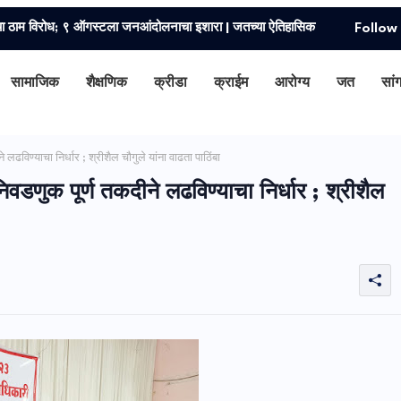
हित्य मानवतेचा आणि सामाजिक परिवर्तनाचा दीपस्तंभ–श्री. दिनराज वाघमारे
Follow
सामाजिक
शैक्षणिक
क्रीडा
क्राईम
आरोग्य
जत
सां
ढविण्याचा निर्धार ; श्रीशैल चौगुले यांना वाढता पाठिंबा
वडणुक पूर्ण तकदीने लढविण्याचा निर्धार ; श्रीशैल