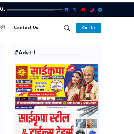
 Us
गली
Contact Us
Call Us
#Advt-1