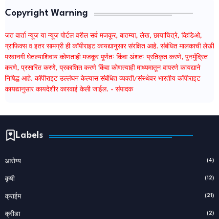
Copyright Warning
जत वार्ता न्यूज या न्यूज पोर्टल वरील सर्व मजकूर, बातम्या, लेख, छायाचित्रे, व्हिडिओ,
ग्राफिक्स व इतर सामग्री ही कॉपीराइट कायद्यानुसार संरक्षित आहे. संबंधित मालकाची लेखी
परवानगी घेतल्याशिवाय कोणताही मजकूर पूर्णतः किंवा अंशतः प्रतिकृत करणे, पुनर्मुद्रित
करणे, प्रसारित करणे, प्रकाशित करणे किंवा कोणत्याही माध्यमातून वापरणे कायद्याने
निषिद्ध आहे. कॉपीराइट उल्लंघन केल्यास संबंधित व्यक्ती/संस्थेवर भारतीय कॉपीराइट
कायद्यानुसार कायदेशीर कारवाई केली जाईल. - संपादक
Labels
(4)
आरोग्य
(12)
कृषी
(21)
क्राईम
(2)
क्रीडा