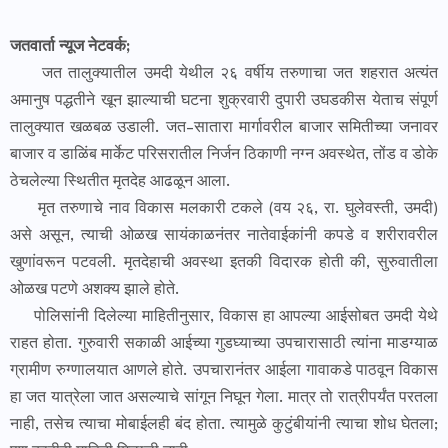
जतवार्ता न्यूज नेटवर्क;
जत तालुक्यातील उमदी येथील २६ वर्षीय तरुणाचा जत शहरात अत्यंत
अमानुष पद्धतीने खून झाल्याची घटना शुक्रवारी दुपारी उघडकीस येताच संपूर्ण
तालुक्यात खळबळ उडाली. जत–सातारा मार्गावरील बाजार समितीच्या जनावर
बाजार व डाळिंब मार्केट परिसरातील निर्जन ठिकाणी नग्न अवस्थेत, तोंड व डोके
ठेचलेल्या स्थितीत मृतदेह आढळून आला.
मृत तरुणाचे नाव विकास मलकारी टकले (वय २६, रा. घुलेवस्ती, उमदी)
असे असून, त्याची ओळख सायंकाळनंतर नातेवाईकांनी कपडे व शरीरावरील
खुणांवरून पटवली. मृतदेहाची अवस्था इतकी विदारक होती की, सुरुवातीला
ओळख पटणे अशक्य झाले होते.
पोलिसांनी दिलेल्या माहितीनुसार, विकास हा आपल्या आईसोबत उमदी येथे
राहत होता. गुरुवारी सकाळी आईच्या गुडघ्याच्या उपचारासाठी त्यांना माडग्याळ
ग्रामीण रुग्णालयात आणले होते. उपचारानंतर आईला गावाकडे पाठवून विकास
हा जत यात्रेला जात असल्याचे सांगून निघून गेला. मात्र तो रात्रीपर्यंत परतला
नाही, तसेच त्याचा मोबाईलही बंद होता. त्यामुळे कुटुंबीयांनी त्याचा शोध घेतला;