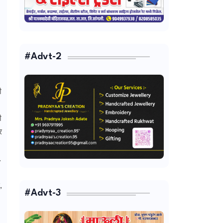
#Advt-2
ी
ी
र
.
,
#Advt-3