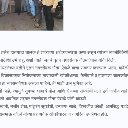
च हातगाडा चालक हे शहराच्या अर्थव्यवस्थेचा कणा असून त्यांच्या उपजीविकेश
 पाठीशी उभे राहू, अशी ग्वाही जतचे नूतन नगरसेवक गौतम ऐवाळे यांनी दिली.
च्या वतीने नूतन नगरसेवक गौतम ऐवाळे यांचा सत्कार करण्यात आला. यावेळ
ंवा विकासात्मक नियोजनाच्या नावाखाली खोकीधारक, फेरीवाले व हातगाडा चालकांव
 हा सर्वसमावेशक असला पाहिजे, ही माझी ठाम भूमिका आहे.
आहे. त्यामुळे तुमच्या घामाचे मोल आणि रोजच्या संघर्षाची मला पूर्ण जाणीव आहे
असे भावनिक उद्गार नगरसेवक गौतम ऐवाळे यांनी काढले.
ी, नजीर शेख, पांडुरंग सूर्यवंशी, दन्याप्पा साळे, विश्वजीत कोळी, आमसिद्ध गडदे
ुजारी, रामभाऊ कोळी यांच्यासह अनेक खोकीधारक व नागरिक उपस्थित होते.