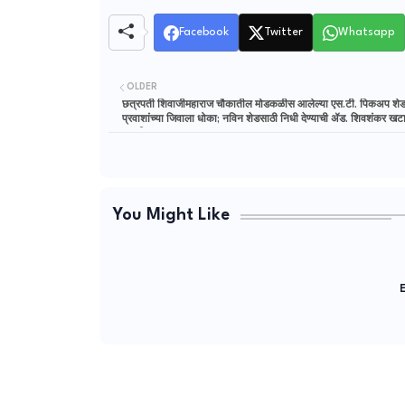
Facebook
Twitter
Whatsapp
OLDER
छत्रपती शिवाजीमहाराज चौकातील मोडकळीस आलेल्या एस.टी. पिकअप शेडम
प्रवाशांच्या जिवाला धोका; नविन शेडसाठी निधी देण्याची ॲड. शिवशंकर खटाव
मागणी
You Might Like
E