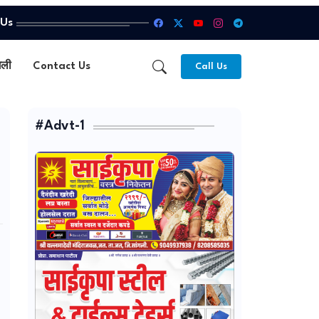
 Us
गली
Contact Us
Call Us
#Advt-1