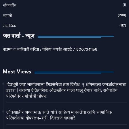
(1)
संपादकीय
(208)
सांगली
(117)
सामाजिक
जत वार्ता - न्यूज
बातम्या व जाहिराती करिता : जॉकेश जयवंत आदाटे / 8007341168
Most Views
'देवभूमी जत' नामांतराला शिवसेनेचा ठाम विरोध; ९ ऑगस्टला जनआंदोलनाचा
इशारा | जतच्या ऐतिहासिक ओळखीवर घाला घालू देणार नाही; सर्वपक्षीय
परिषदेनंतर मोर्चाची घोषणा
लोकशाहीर अण्णाभाऊ साठे यांचे साहित्य मानवतेचा आणि सामाजिक
परिवर्तनाचा दीपस्तंभ–श्री. दिनराज वाघमारे