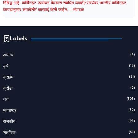
निषिद्ध आहे. कॉपीराइट उल्लंघन केल्यास संबंधित व्यक्ती/संस्थेवर भारतीय कॉपीराइट
कायद्यानुसार कायदेशीर कारवाई केली जाईल. - संपादक
Labels
(4)
आरोग्य
(12)
कृषी
(21)
क्राईम
(2)
क्रीडा
(505)
जत
(32)
महाराष्ट्र
(93)
राजकीय
(53)
शैक्षणिक