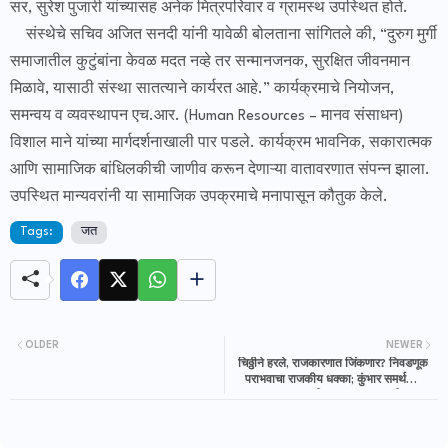
सर, सुरेश पुजारी यांच्यासह अनेक मित्रपरिवार व ग्रामस्थ उपस्थित होते.
संस्थेचे सचिव अजित सनदी यांनी यावेळी बोलताना सांगितले की, “दुरुग मुर्गी
समाजातील कुटुंबांना केवळ मदत नव्हे तर सन्मानजनक, सुरक्षित जीवनमान
मिळावे, यासाठी संस्था सातत्याने कार्यरत आहे.”
कार्यक्रमाचे नियोजन,
समन्वय व व्यवस्थापन एच.आर. (Human Resources – मानव संसाधन)
विशाल माने यांच्या मार्गदर्शनाखाली पार पडले. कार्यक्रम भावनिक, सकारात्मक
आणि सामाजिक बांधिलकीची जाणीव करून देणाऱ्या वातावरणात संपन्न झाला.
उपस्थित मान्यवरांनी या सामाजिक उपक्रमाचे मनापासून कौतुक केले.
Tags:
जत
OLDER
NEWER
चिठ्ठीने हरले, राजकारणात जिंकणार? निवडणूक
पराभवाचा राजकीय धक्का; कुंभार समर्थकांचा
स्वीकृत सदस्यत्वासाठी एल्गार