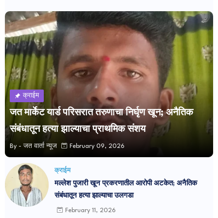
क्राईम
जत मार्केट यार्ड परिसरात तरुणाचा निर्घृण खून; अनैतिक
संबंधातून हत्या झाल्याचा प्राथमिक संशय
By -
जत वार्ता न्यूज
February 09, 2026
क्राईम
मल्लेश पुजारी खून प्रकरणातील आरोपी अटकेत; अनैतिक
संबंधातून हत्या झाल्याचा उलगडा
February 11, 2026