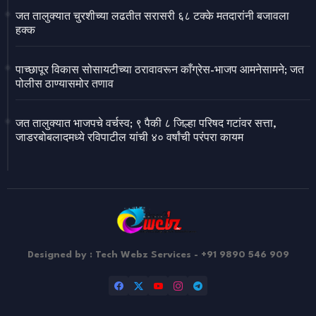
जत तालुक्यात चुरशीच्या लढतीत सरासरी ६८ टक्के मतदारांनी बजावला
हक्क
पाच्छापूर विकास सोसायटीच्या ठरावावरून काँग्रेस-भाजप आमनेसामने; जत
पोलीस ठाण्यासमोर तणाव
जत तालुक्यात भाजपचे वर्चस्व; ९ पैकी ८ जिल्हा परिषद गटांवर सत्ता,
जाडरबोबलादमध्ये रविपाटील यांची ४० वर्षांची परंपरा कायम
Designed by : Tech Webz Services - +91 9890 546 909