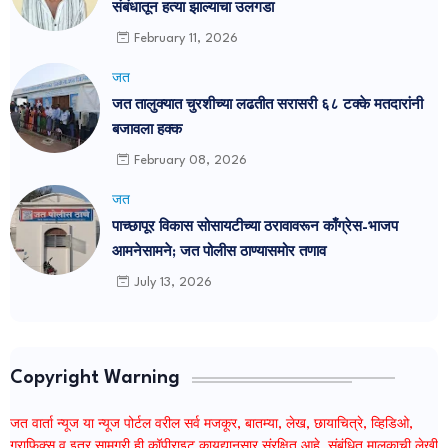
संबंधातून हत्या झाल्याचा उलगडा
February 11, 2026
जत
जत तालुक्यात चुरशीच्या लढतीत सरासरी ६८ टक्के मतदारांनी
बजावला हक्क
February 08, 2026
जत
पाच्छापूर विकास सोसायटीच्या ठरावावरून काँग्रेस-भाजप
आमनेसामने; जत पोलीस ठाण्यासमोर तणाव
July 13, 2026
Copyright Warning
जत वार्ता न्यूज या न्यूज पोर्टल वरील सर्व मजकूर, बातम्या, लेख, छायाचित्रे, व्हिडिओ,
ग्राफिक्स व इतर सामग्री ही कॉपीराइट कायद्यानुसार संरक्षित आहे. संबंधित मालकाची लेखी