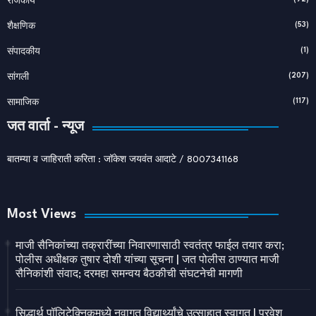
राजकीय
(53)
शैक्षणिक
(1)
संपादकीय
(207)
सांगली
(117)
सामाजिक
जत वार्ता - न्यूज
बातम्या व जाहिराती करिता : जॉकेश जयवंत आदाटे / 8007341168
Most Views
माजी सैनिकांच्या तक्रारींच्या निवारणासाठी स्वतंत्र फाईल तयार करा;
पोलीस अधीक्षक तुषार दोशी यांच्या सूचना | जत पोलीस ठाण्यात माजी
सैनिकांशी संवाद; दरमहा समन्वय बैठकीची संघटनेची मागणी
सिद्धार्थ पॉलिटेक्निकमध्ये नवागत विद्यार्थ्यांचे उत्साहात स्वागत | प्रवेश