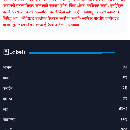
परवानगी घेतल्याशिवाय कोणताही मजकूर पूर्णतः किंवा अंशतः प्रतिकृत करणे, पुनर्मुद्रित
करणे, प्रसारित करणे, प्रकाशित करणे किंवा कोणत्याही माध्यमातून वापरणे कायद्याने
निषिद्ध आहे. कॉपीराइट उल्लंघन केल्यास संबंधित व्यक्ती/संस्थेवर भारतीय कॉपीराइट
कायद्यानुसार कायदेशीर कारवाई केली जाईल. - संपादक
Labels
(4)
आरोग्य
(12)
कृषी
(21)
क्राईम
(2)
क्रीडा
(504)
जत
(32)
महाराष्ट्र
(92)