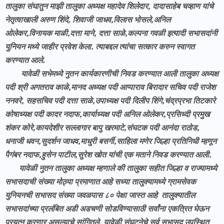
तालुका संघातुन माझी तालुका अध्यक्ष महादेव शिलेदार, दादासाहेब चव्हाण यांचे
नेतृत्वाखाली अरुण शिंदे, शिवाजी जाधव,विलास भोसले,अनिल
ओलेकर,विनायक माळी,दत्ता माने, दत्ता साळे,कल्पना गवळी इत्यादी सभासदांनी
युनियन मध्ये जाहीर प्रवेश केला. त्याबद्दल त्यांचा सत्कार करुन स्वागत
करण्यात आले.
यावेळी सभेमध्ये नुतन कार्यकारणीची निवड करण्यात आली तालुका अध्यक्ष
पदी श्री अगतराव काळे,मानद अध्यक्ष पदी आप्पाराव बिरादार सचिव पदी राजेश
ननवरे, सहसचिव पदी दत्ता साळे,उपाध्यक्ष पदी दिलीप शिंगे,चंद्रप्रभा तिटकारे
कोषाध्यक्ष पदी कादर नदाफ,कार्याध्यक्ष पदी अनिल ओलेकर,प्रसिध्दी प्रमुख
शंकर कोरे,कायदेशीर सल्लागार बापु खरमाटे,संघटक पदी आनंदा राठोड,
धनाजी धवन,सुदर्शन जाधव,माधुरी बसर्गी,साहिला मणेर जिल्हा प्रतिनिधी म्हणून
पैगंबर नदाफ,हुसेन पाटील,सुरेश खोत यांची एक मताने निवड करण्यात आली.
यावेळी नुतन तालुका अध्यक्ष म्हणाले की तालुका सहीत जिल्हा व राज्यामध्ये
सभासदाची संख्या मोठ्या प्रमाणात आहे सध्या तालुक्यामध्ये ग्रामसेवक
युनियनची सभासद संख्या जवळपास ८० पेक्षा जास्त आहे तालुक्यातील
सभासदांच्या प्रलंबित अडी अडचणी सोडविण्यासाठी सर्वांना एकत्रित घेऊन
प्रयत्न करणार असल्याचे सांगितले. यावेळी संघटनेचे सर्व सभासद उपस्थित