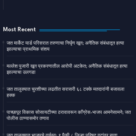
Most Recent
जत मार्केट यार्ड परिसरात तरुणाचा निर्घृण खून; अनैतिक संबंधातून हत्या
झाल्याचा प्राथमिक संशय
मल्लेश पुजारी खून प्रकरणातील आरोपी अटकेत; अनैतिक संबंधातून हत्या
झाल्याचा उलगडा
जत तालुक्यात चुरशीच्या लढतीत सरासरी ६८ टक्के मतदारांनी बजावला
हक्क
पाच्छापूर विकास सोसायटीच्या ठरावावरून काँग्रेस-भाजप आमनेसामने; जत
पोलीस ठाण्यासमोर तणाव
जत तालुक्यात भाजपचे वर्चस्व; ९ पैकी ८ जिल्हा परिषद गटांवर सत्ता,