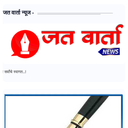
जत वार्ता न्यूज -
गत..!