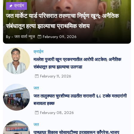
क्राईम
जत मार्केट यार्ड परिसरात तरुणाचा निर्घृण खून; अनैतिक
संबंधातून हत्या झाल्याचा प्राथमिक संशय
By -
जत वार्ता न्यूज
February 09, 2026
क्राईम
मल्लेश पुजारी खून प्रकरणातील आरोपी अटकेत; अनैतिक
संबंधातून हत्या झाल्याचा उलगडा
February 11, 2026
जत
जत तालुक्यात चुरशीच्या लढतीत सरासरी ६८ टक्के मतदारांनी
बजावला हक्क
February 08, 2026
जत
पाच्छापूर विकास सोसायटीच्या ठरावावरून काँग्रेस-भाजप