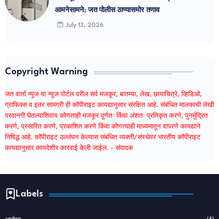
आमनेसामने; जत पोलीस ठाण्यासमोर तणाव
July 13, 2026
Copyright Warning
जत वार्ता न्यूज या न्यूज पोर्टल वरील सर्व मजकूर, बातम्या, लेख, छायाचित्रे, व्हिडिओ,
ग्राफिक्स व इतर सामग्री ही कॉपीराइट कायद्यानुसार संरक्षित आहे. संबंधित मालकाची लेखी
परवानगी घेतल्याशिवाय कोणताही मजकूर पूर्णतः किंवा अंशतः प्रतिकृत करणे, पुनर्मुद्रित
करणे, प्रसारित करणे, प्रकाशित करणे किंवा कोणत्याही माध्यमातून वापरणे कायद्याने
निषिद्ध आहे. कॉपीराइट उल्लंघन केल्यास संबंधित व्यक्ती/संस्थेवर भारतीय कॉपीराइट
कायद्यानुसार कायदेशीर कारवाई केली जाईल. - संपादक
Labels