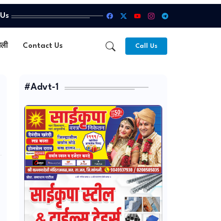
 Us
गली
Contact Us
Call Us
#Advt-1