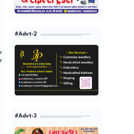
#Advt-2
फ
त
#Advt-3