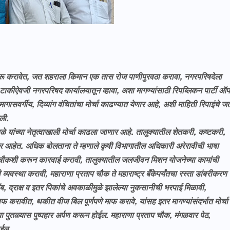
ुरू करावेत, जत शहराला किमान एक तास रोज पाणीपुरवठा करावा, नगरपरिषदेला
ा टाकीऐवजी नगरपरिषद कार्यालयातून व्हावा, अशा मागण्यांसाठी रिपब्लिकन पार्टी ऑ
ागासवर्गीय, दिव्यांग वंचितांचा मोर्चा काढण्यात येणार आहे, अशी माहिती रिपाइंचे ज
िली.
 यांच्या नेतृत्वाखाली मोर्चा काढला जाणार आहे. तालुक्यातील शेतकरी, कष्टकरी,
ार आहेत. अधिक बोलताना ते म्हणाले कृषी विभागातील अधिकारी अरेरावीची भाषा
 चौकशी करून कारवाई करावी, तालुक्यातील जलजीवन मिशन योजनेच्या कामांची
यवस्था करावी, महाराणा प्रताप चौक ते महाराष्ट्र बँकेपर्यंतचा रस्ता डांबरीकरण
ब, द्राक्ष व इतर पिकांचे अवकाळीमुळे झालेल्या नुकसानीची भरपाई मिळावी,
ाफ करावीत, थकीत वीज बिल पूर्णपणे माफ करावे, यांसह इतर मागण्यांसंदर्भात मोर्चा
 पुतळ्यास पुष्पहार अर्पण करून होईल. महाराणा प्रताप चौक, मंगळवार पेठ,