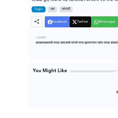
लोखंडी पूल, शिवाजी पेठ, तहसीलदार कार्यालय येथे मोर्चा ज
Tags:
जत
सांगली
Facebook
Twitter
Whatsapp
OLDER
आरक्षणाबाबतची मराठा समाजाची मागणी मान्य झाल्यानंतर जतेत मराठा बांधवां
You Might Like
E