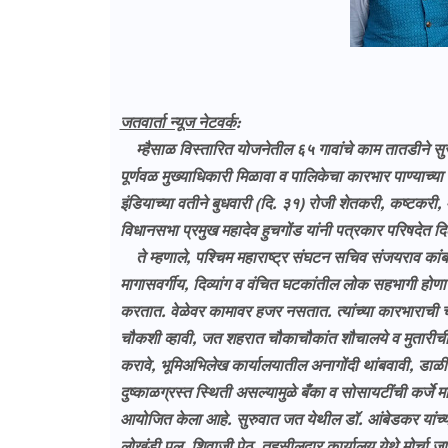
जतवार्ता न्यूज नेटवर्क
:
म्हैसाळ विस्तारित योजनेतील ६५ गावांचे काम तातडीने स
पूर्णवळ मुख्याधिकारी मिळावा व पालिकेचा कारभार पाण्याच्य
इंडियाच्या वतीने बुधवारी (दि. ३१) रोजी शेतकरी, कष्टकरी, म
विधानसभा प्रमुख महादेव हुचगोंड यांनी पत्रकार परिषदेत द
ते म्हणाले, पश्चिम महाराष्ट्र संघटन सचिव संजयराव कांबळे
मागासवर्गीय, दिव्यांग व वंचित घटकांतील लोक सहभागी होण
करतात. वेळेवर कामावर हजर नसतात. त्यांच्या कारभाराची
चौकशी व्हावी, जत शहरात चौकाचौकांत शौचालये व मुतारीची व्
करावे, भूमिअभिलेख कार्यालयातील अनागोंदी थांबवावी, डाळीं
दुष्काळग्रस्त स्थिती असल्यामुळे बँका व सोसायटींची कर्जे म
आयोजित केला आहे. सुरुवात जत येथील डॉ. आंबेडकर यांच्या