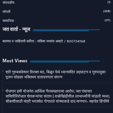
(1)
संपादकीय
(208)
सांगली
(117)
सामाजिक
जत वार्ता - न्यूज
बातम्या व जाहिराती करिता : जॉकेश जयवंत आदाटे / 8007341168
Most Views
श्री गुरुबसवेश्वर विरक्त मठ, बिळूर येथे ध्यानमंदिर उद्घाटन व गुरुपादुका
पूजन सोहळा भक्तिमय वातावरणात संपन्न
रोजगार हमी योजनेत आर्थिक गैरव्यवहाराचा आरोप; जत पंचायत
समितीविरोधात शेतकऱ्यांचा संताप | वाळेखिंडीतील लाभार्थ्यांनी मांडली व्यथा;
चौकशीसाठी मंत्री भरतशेठ गोगावले यांच्याकडे दाद मागणार- महादेव हिंगमिरे