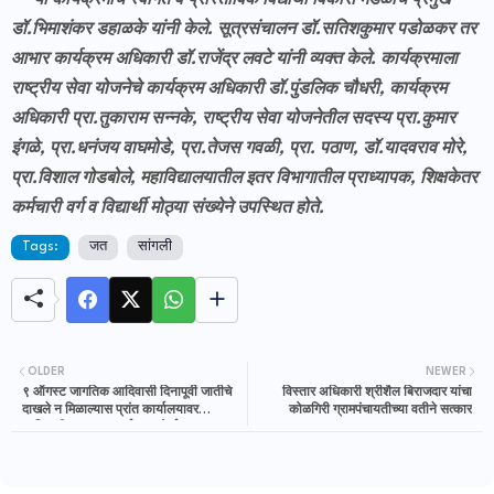
या कार्यक्रमाचे स्वागत व प्रास्ताविक विद्यार्थी विकास मंडळाचे प्रमुख
डॉ.भिमाशंकर डहाळके यांनी केले. सूत्रसंचालन डॉ.सतिशकुमार पडोळकर तर
आभार कार्यक्रम अधिकारी डॉ.राजेंद्र लवटे यांनी व्यक्त केले. कार्यक्रमाला
राष्ट्रीय सेवा योजनेचे कार्यक्रम अधिकारी डॉ.पुंडलिक चौधरी, कार्यक्रम
अधिकारी प्रा.तुकाराम सन्नके, राष्ट्रीय सेवा योजनेतील सदस्य प्रा.कुमार
इंगळे, प्रा.धनंजय वाघमोडे, प्रा.तेजस गवळी, प्रा. पठाण, डॉ.यादवराव मोरे,
प्रा.विशाल गोडबोले, महाविद्यालयातील इतर विभागातील प्राध्यापक, शिक्षकेतर
कर्मचारी वर्ग व विद्यार्थी मोठ्या संख्येने उपस्थित होते.
Tags:
जत
सांगली
OLDER
NEWER
९ ऑगस्ट जागतिक आदिवासी दिनापूर्वी जातीचे
विस्तार अधिकारी श्रीशैल बिराजदार यांचा
दाखले न मिळाल्यास प्रांत कार्यालयावर
कोळगिरी ग्रामपंचायतीच्या वतीने सत्कार
आदिवासी समाजाचा अर्ध नग्न मोर्चा काढण्याचा
इशारा; बसवराज चव्हाण