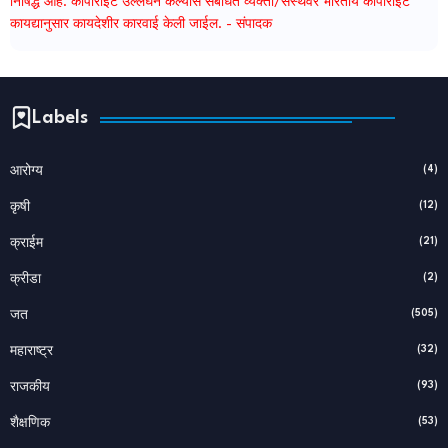
निषिद्ध आहे. कॉपीराइट उल्लंघन केल्यास संबंधित व्यक्ती/संस्थेवर भारतीय कॉपीराइट
कायद्यानुसार कायदेशीर कारवाई केली जाईल. - संपादक
Labels
(4)
आरोग्य
(12)
कृषी
(21)
क्राईम
(2)
क्रीडा
(505)
जत
(32)
महाराष्ट्र
(93)
राजकीय
(53)
शैक्षणिक