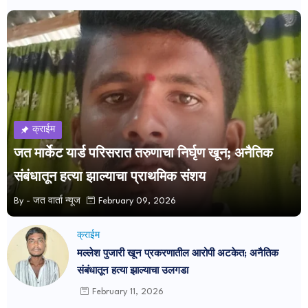
क्राईम
जत मार्केट यार्ड परिसरात तरुणाचा निर्घृण खून; अनैतिक
संबंधातून हत्या झाल्याचा प्राथमिक संशय
By -
जत वार्ता न्यूज
February 09, 2026
क्राईम
मल्लेश पुजारी खून प्रकरणातील आरोपी अटकेत; अनैतिक
संबंधातून हत्या झाल्याचा उलगडा
February 11, 2026