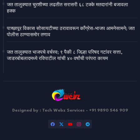
जत तालुक्यात चुरशीच्या लढतीत सरासरी ६८ टक्के मतदारांनी बजावला
हक्क
पाच्छापूर विकास सोसायटीच्या ठरावावरून काँग्रेस-भाजप आमनेसामने; जत
पोलीस ठाण्यासमोर तणाव
जत तालुक्यात भाजपचे वर्चस्व; ९ पैकी ८ जिल्हा परिषद गटांवर सत्ता,
जाडरबोबलादमध्ये रविपाटील यांची ४० वर्षांची परंपरा कायम
Designed by : Tech Webz Services - +91 9890 546 909