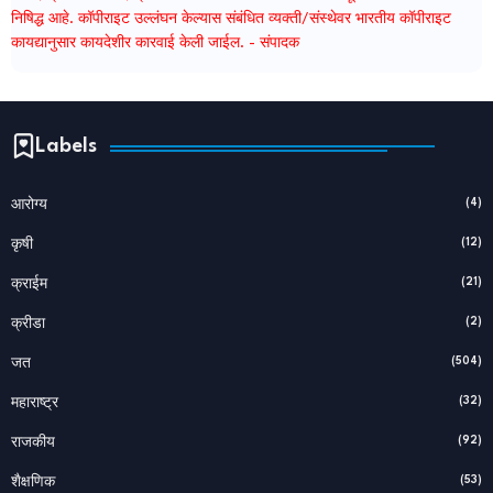
निषिद्ध आहे. कॉपीराइट उल्लंघन केल्यास संबंधित व्यक्ती/संस्थेवर भारतीय कॉपीराइट
कायद्यानुसार कायदेशीर कारवाई केली जाईल. - संपादक
Labels
(4)
आरोग्य
(12)
कृषी
(21)
क्राईम
(2)
क्रीडा
(504)
जत
(32)
महाराष्ट्र
(92)
राजकीय
(53)
शैक्षणिक