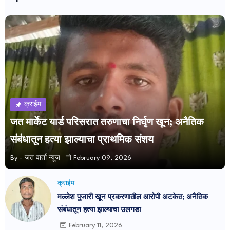
क्राईम
जत मार्केट यार्ड परिसरात तरुणाचा निर्घृण खून; अनैतिक
संबंधातून हत्या झाल्याचा प्राथमिक संशय
By -
जत वार्ता न्यूज
February 09, 2026
क्राईम
मल्लेश पुजारी खून प्रकरणातील आरोपी अटकेत; अनैतिक
संबंधातून हत्या झाल्याचा उलगडा
February 11, 2026