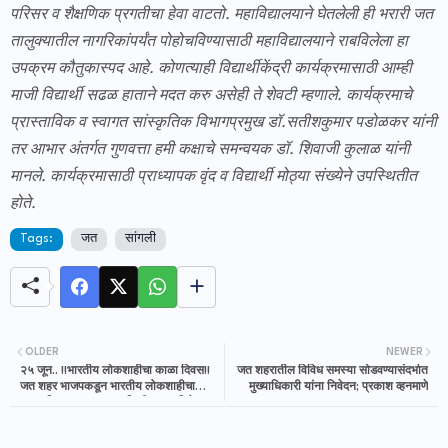
परिसर व शैक्षणिक प्रगतीचा हेवा वाटतो. महाविद्यालयाने घेतलेली ही भरारी जत
तालुक्यातील नागरिकांपर्यंत पोहोचविण्यासाठी महाविद्यालयाने राबविलेला हा
उपक्रम कौतुकास्पद आहे. कोणत्याही विद्यार्थीकेंद्री कार्यक्रमासाठी आम्ही
माजी विद्यार्थी सढळ हाताने मदत करु असेही ते शेवटी म्हणाले. कार्यक्रमाचे
प्रास्ताविक व स्वागत सांस्कृतिक विभागप्रमुख डॉ.सतीशकुमार पडोळकर यांनी
तर आभार अंतर्गत गुणवत्ता हमी कक्षाचे समन्वयक डॉ. शिवाजी कुलाळ यांनी
मानले. कार्यक्रमासाठी प्राध्यापक वृंद व विद्यार्थी मोठ्या संख्येने उपस्थितीत
होते.
Tags:
जत
सांगली
OLDER
NEWER
२५ जून.. !!भारतीय लोकशाहीचा काळा दिवस!!
जत शहरातील विविध समस्या सोडवण्यासंदर्भात
जत शहर भाजपकडून भारतीय लोकशाहीचा
मुख्याधिकारी यांना निवेदन; प्रकाश व्हनमाणे
काळा दिवस म्हणून काळ्याफिती लावून निषेध
व्यक्त