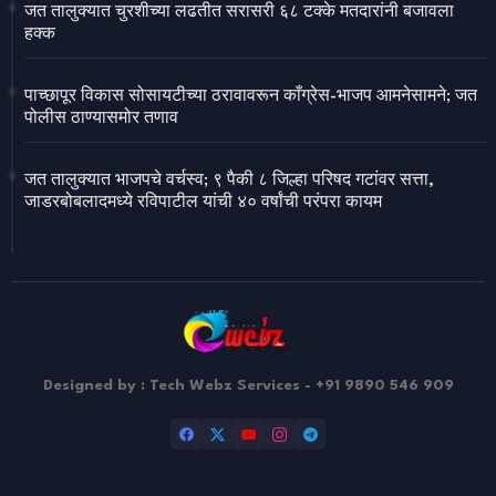
जत तालुक्यात चुरशीच्या लढतीत सरासरी ६८ टक्के मतदारांनी बजावला
हक्क
पाच्छापूर विकास सोसायटीच्या ठरावावरून काँग्रेस-भाजप आमनेसामने; जत
पोलीस ठाण्यासमोर तणाव
जत तालुक्यात भाजपचे वर्चस्व; ९ पैकी ८ जिल्हा परिषद गटांवर सत्ता,
जाडरबोबलादमध्ये रविपाटील यांची ४० वर्षांची परंपरा कायम
Designed by : Tech Webz Services - +91 9890 546 909