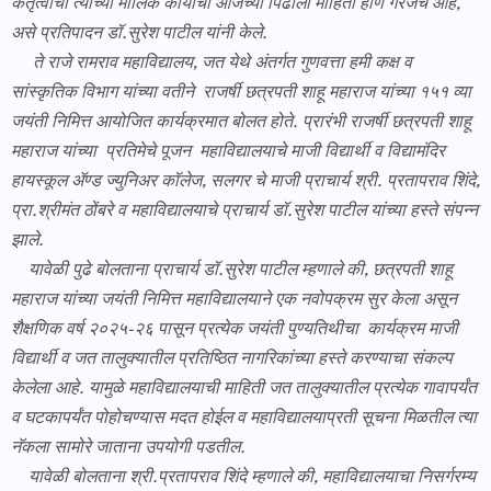
कर्तृत्वाची त्यांच्या मौलिक कार्याची आजच्या पिढीला माहिती होणे गरजेचे आहे,
असे प्रतिपादन डॉ.सुरेश पाटील यांनी केले.
ते राजे रामराव महाविद्यालय, जत येथे अंतर्गत गुणवत्ता हमी कक्ष व
सांस्कृतिक विभाग यांच्या वतीने राजर्षी छत्रपती शाहू महाराज यांच्या १५१ व्या
जयंती निमित्त आयोजित कार्यक्रमात बोलत होते. प्रारंभी राजर्षी छत्रपती शाहू
महाराज यांच्या प्रतिमेचे पूजन महाविद्यालयाचे माजी विद्यार्थी व विद्यामंदिर
हायस्कूल ॲण्ड ज्युनिअर कॉलेज, सलगर चे माजी प्राचार्य श्री. प्रतापराव शिंदे,
प्रा.श्रीमंत ठोंबरे व महाविद्यालयाचे प्राचार्य डॉ.सुरेश पाटील यांच्या हस्ते संपन्न
झाले.
यावेळी पुढे बोलताना प्राचार्य डॉ.सुरेश पाटील म्हणाले की, छत्रपती शाहू
महाराज यांच्या जयंती निमित्त महाविद्यालयाने एक नवोपक्रम सुर केला असून
शैक्षणिक वर्ष २०२५-२६ पासून प्रत्येक जयंती पुण्यतिथीचा कार्यक्रम माजी
विद्यार्थी व जत तालुक्यातील प्रतिष्ठित नागरिकांच्या हस्ते करण्याचा संकल्प
केलेला आहे. यामुळे महाविद्यालयाची माहिती जत तालुक्यातील प्रत्येक गावापर्यंत
व घटकापर्यंत पोहोचण्यास मदत होईल व महाविद्यालयाप्रती सूचना मिळतील त्या
नॅकला सामोरे जाताना उपयोगी पडतील.
यावेळी बोलताना श्री.प्रतापराव शिंदे म्हणाले की, महाविद्यालयाचा निसर्गरम्य