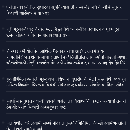
परीक्षा व्यवस्थेतील सुधारणा सुचविण्यासाठी राज्य मंडळाचे येळवीचे सुपुत्र
शिवाजी खांडेकर यांना पत्र
श्री गुरुबसवेश्वर विरक्त मठ, बिळूर येथे ध्यानमंदिर उद्घाटन व गुरुपादुका
पूजन सोहळा भक्तिमय वातावरणात संपन्न
रोजगार हमी योजनेत आर्थिक गैरव्यवहाराचा आरोप; जत पंचायत
समितीविरोधात शेतकऱ्यांचा संताप | वाळेखिंडीतील लाभार्थ्यांनी मांडली व्यथा;
चौकशीसाठी मंत्री भरतशेठ गोगावले यांच्याकडे दाद मागणार- महादेव हिंगमिरे
गुरुपौर्णिमेला अनोखी गुरुदक्षिणा; शिष्यांना वृक्षरोपांची भेट | संख येथे २०० हून
अधिक शिष्यांना पिंपळ व चिंचेची रोपे वाटप; पर्यावरण संवर्धनाचा दिला संदेश
स्पर्धात्मक युगात यशस्वी व्हायचे असेल तर विद्यार्थ्यांनी कष्ट करण्याची तयारी
ठेवावी; प्रांताधिकारी अजयकुमार नष्टे
जत येथील श्री.स्वामी समर्थ मंदिरात गुरूपोर्णीमेनिमित्त शेकडो स्वामीभक्तांनी
घेतले श्री.स्वामींचे दर्शन