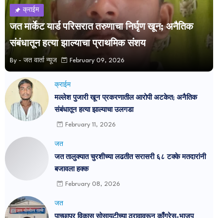
क्राईम
जत मार्केट यार्ड परिसरात तरुणाचा निर्घृण खून; अनैतिक
संबंधातून हत्या झाल्याचा प्राथमिक संशय
By -
जत वार्ता न्यूज
February 09, 2026
क्राईम
मल्लेश पुजारी खून प्रकरणातील आरोपी अटकेत; अनैतिक
संबंधातून हत्या झाल्याचा उलगडा
February 11, 2026
जत
जत तालुक्यात चुरशीच्या लढतीत सरासरी ६८ टक्के मतदारांनी
बजावला हक्क
February 08, 2026
जत
पाच्छापूर विकास सोसायटीच्या ठरावावरून काँग्रेस-भाजप