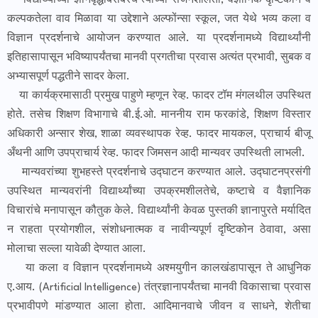
विद्यार्थ्यांच्या ज्ञानवृद्धीबरोबरच त्यांच्या सर्जनशीलता, वैज्ञानिक दृष्टिकोन व
कल्पकतेला वाव मिळावा या उद्देशाने अल्फोंन्सा स्कूल, जत येथे भव्य कला व
विज्ञान प्रदर्शनाचे आयोजन करण्यात आले. या प्रदर्शनामध्ये विद्यार्थ्यांनी
इतिहासापासून भविष्यापर्यंतचा मानवी प्रगतीचा प्रवास अत्यंत प्रभावी, सुबक व
अभ्यासपूर्ण पद्धतीने सादर केला.
या कार्यक्रमासाठी प्रमुख पाहुणे म्हणून रेव्ह. फादर टॉम मंगलथील उपस्थित
होते. तसेच शिक्षण विभागाचे बी.ई.ओ. माननीय राम फरकांडे, शिक्षण विस्तार
अधिकारी अन्सार शेख, शाळा व्यवस्थापक रेव्ह. फादर मायकल, प्राचार्य बीजू
अँथनी आणि उपप्राचार्य रेव्ह. फादर जिमसन आदी मान्यवर उपस्थिती लाभली.
मान्यवरांच्या शुभहस्ते प्रदर्शनाचे उद्घाटन करण्यात आले. उद्घाटनप्रसंगी
उपस्थित मान्यवरांनी विद्यार्थ्यांच्या उपक्रमशीलतेचे, कष्टाचे व वैज्ञानिक
विचारांचे मनापासून कौतुक केले. विद्यार्थ्यांनी केवळ पुस्तकी ज्ञानापुरते मर्यादित
न राहता प्रयोगशील, संशोधनात्मक व नावीन्यपूर्ण दृष्टिकोन ठेवावा, असा
मोलाचा सल्ला यावेळी देण्यात आला.
या कला व विज्ञान प्रदर्शनामध्ये अश्मयुगीन कालखंडापासून ते आधुनिक
ए.आय. (Artificial Intelligence) तंत्रज्ञानापर्यंतचा मानवी विकासाचा प्रवास
प्रभावीपणे मांडण्यात आला होता. आदिमानवाचे जीवन व साधने, शेतीचा