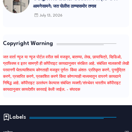
आमनेसामने; जत पोलीस ठाण्यासमोर तणाव
July 13, 2026
Copyright Warning
जत वार्ता न्यूज या न्यूज पोर्टल वरील सर्व मजकूर, बातम्या, लेख, छायाचित्रे, व्हिडिओ,
ग्राफिक्स व इतर सामग्री ही कॉपीराइट कायद्यानुसार संरक्षित आहे. संबंधित मालकाची लेखी
परवानगी घेतल्याशिवाय कोणताही मजकूर पूर्णतः किंवा अंशतः प्रतिकृत करणे, पुनर्मुद्रित
करणे, प्रसारित करणे, प्रकाशित करणे किंवा कोणत्याही माध्यमातून वापरणे कायद्याने
निषिद्ध आहे. कॉपीराइट उल्लंघन केल्यास संबंधित व्यक्ती/संस्थेवर भारतीय कॉपीराइट
कायद्यानुसार कायदेशीर कारवाई केली जाईल. - संपादक
Labels