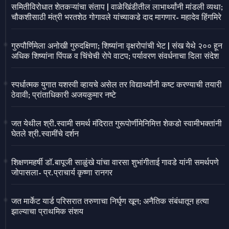
समितीविरोधात शेतकऱ्यांचा संताप | वाळेखिंडीतील लाभार्थ्यांनी मांडली व्यथा;
चौकशीसाठी मंत्री भरतशेठ गोगावले यांच्याकडे दाद मागणार- महादेव हिंगमिरे
गुरुपौर्णिमेला अनोखी गुरुदक्षिणा; शिष्यांना वृक्षरोपांची भेट | संख येथे २०० हून
अधिक शिष्यांना पिंपळ व चिंचेची रोपे वाटप; पर्यावरण संवर्धनाचा दिला संदेश
स्पर्धात्मक युगात यशस्वी व्हायचे असेल तर विद्यार्थ्यांनी कष्ट करण्याची तयारी
ठेवावी; प्रांताधिकारी अजयकुमार नष्टे
जत येथील श्री.स्वामी समर्थ मंदिरात गुरूपोर्णीमेनिमित्त शेकडो स्वामीभक्तांनी
घेतले श्री.स्वामींचे दर्शन
शिक्षणमहर्षी डॉ.बापूजी साळुंखे यांचा वारसा शुभांगीताई गावडे यांनी समर्थपणे
जोपासला- प्र.प्राचार्य कृष्णा रानगर
जत मार्केट यार्ड परिसरात तरुणाचा निर्घृण खून; अनैतिक संबंधातून हत्या
झाल्याचा प्राथमिक संशय