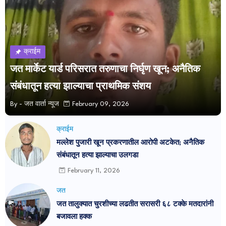
क्राईम
जत मार्केट यार्ड परिसरात तरुणाचा निर्घृण खून; अनैतिक
संबंधातून हत्या झाल्याचा प्राथमिक संशय
By -
जत वार्ता न्यूज
February 09, 2026
क्राईम
मल्लेश पुजारी खून प्रकरणातील आरोपी अटकेत; अनैतिक
संबंधातून हत्या झाल्याचा उलगडा
February 11, 2026
जत
जत तालुक्यात चुरशीच्या लढतीत सरासरी ६८ टक्के मतदारांनी
बजावला हक्क