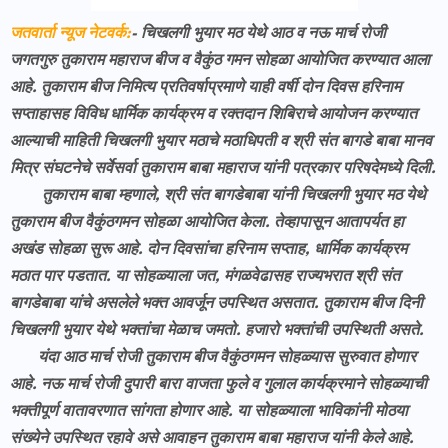
जतवार्ता न्यूज नेटवर्क:
- चिखलगी भुयार मठ येथे आठ व नऊ मार्च रोजी
जगतगुरु तुकाराम महाराज बीज व वैकुंठ गमन सोहळा आयोजित करण्यात आला
आहे. तुकाराम बीज निमित्य प्रतिवर्षाप्रमाणे याही वर्षी दोन दिवस हरिनाम
सप्ताहासह विविध धार्मिक कार्यक्रम व रक्तदान शिबिराचे आयोजन करण्यात
आल्याची माहिती चिखलगी भुयार मठाचे मठाधिपती व श्री संत बागडे बाबा मानव
मित्र संघटनेचे सर्वेसर्वा तुकाराम बाबा महाराज यांनी पत्रकार परिषदेमध्ये दिली.
तुकाराम बाबा म्हणाले, श्री संत बागडेबाबा यांनी चिखलगी भुयार मठ येथे
तुकाराम बीज वैकुंठगमन सोहळा आयोजित केला. तेव्हापासून आतापर्यत हा
अखंड सोहळा सुरू आहे. दोन दिवसांचा हरिनाम सप्ताह, धार्मिक कार्यक्रम
मठात पार पडतात. या सोहळ्याला जत, मंगळवेढासह राज्यभरात श्री संत
बागडेबाबा यांचे असलेले भक्त आवर्जून उपस्थित असतात. तुकाराम बीज दिनी
चिखलगी भुयार येथे भक्तांचा मेळाच जमतो. हजारो भक्तांची उपस्थिती असते.
यंदा आठ मार्च रोजी तुकाराम बीज वैकुंठगमन सोहळ्यास सुरुवात होणार
आहे. नऊ मार्च रोजी दुपारी बारा वाजता फुले व गुलाल कार्यक्रमाने सोहळ्याची
भक्तीपूर्ण वातावरणात सांगता होणार आहे. या सोहळ्याला भाविकांनी मोठया
संख्येने उपस्थित रहावे असे आवाहन तुकाराम बाबा महाराज यांनी केले आहे.