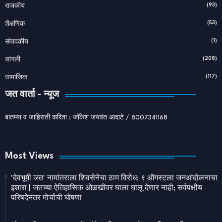
(93)
राजकीय
(53)
शैक्षणिक
(1)
संपादकीय
(208)
सांगली
(117)
सामाजिक
जत वार्ता - न्यूज
बातम्या व जाहिराती करिता : जॉकेश जयवंत आदाटे / 8007341168
Most Views
'देवभूमी जत' नामांतराला शिवसेनेचा ठाम विरोध; ९ ऑगस्टला जनआंदोलनाचा
इशारा | जतच्या ऐतिहासिक ओळखीवर घाला घालू देणार नाही; सर्वपक्षीय
परिषदेनंतर मोर्चाची घोषणा