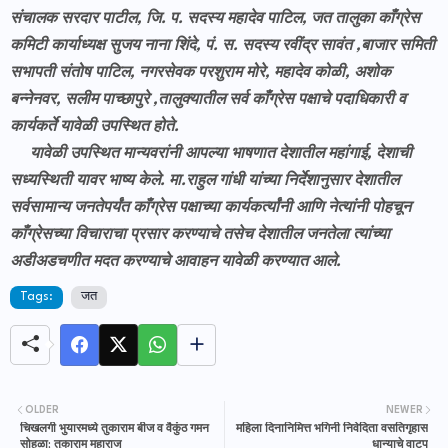
संचालक सरदार पाटील, जि. प. सदस्य महादेव पाटिल, जत तालुका काँग्रेस
कमिटी कार्याध्यक्ष सुजय नाना शिंदे, पं. स. सदस्य रवींद्र सावंत ,बाजार समिती
सभापती संतोष पाटिल, नगरसेवक परशुराम मोरे, महादेव कोळी, अशोक
बन्नेनवर, सलीम पाच्छापुरे ,तालुक्यातील सर्व काँग्रेस पक्षाचे पदाधिकारी व
कार्यकर्ते यावेळी उपस्थित होते.
यावेळी उपस्थित मान्यवरांनी आपल्या भाषणात देशातील महांगाई, देशाची
सध्यस्थिती यावर भाष्य केले. मा.राहुल गांधी यांच्या निर्देशानुसार देशातील
सर्वसामान्य जनतेपर्यंत काँग्रेस पक्षाच्या कार्यकर्त्यांनी आणि नेत्यांनी पोहचून
काँग्रेसच्या विचाराचा प्रसार करण्याचे तसेच देशातील जनतेला त्यांच्या
अडीअडचणीत मदत करण्याचे आवाहन यावेळी करण्यात आले.
Tags:
जत
OLDER
NEWER
चिखलगी भुयारमध्ये तुकाराम बीज व वैकुंठ गमन
महिला दिनानिमित्त भगिनी निवेदिता वसतिगृहास
सोहळा; तुकाराम महाराज
धान्याचे वाटप