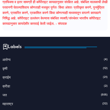
ग्राफिक्स व इतर सामग्री ही कॉपीराइट कायद्यानुसार संरक्षित आहे. संबंधित मालकाची लेखी
परवानगी घेतल्याशिवाय कोणताही मजकूर पूर्णतः किंवा अंशतः प्रतिकृत करणे, पुनर्मुद्रित
करणे, प्रसारित करणे, प्रकाशित करणे किंवा कोणत्याही माध्यमातून वापरणे कायद्याने
निषिद्ध आहे. कॉपीराइट उल्लंघन केल्यास संबंधित व्यक्ती/संस्थेवर भारतीय कॉपीराइट
कायद्यानुसार कायदेशीर कारवाई केली जाईल. - संपादक
Labels
(4)
आरोग्य
(12)
कृषी
(21)
क्राईम
(2)
क्रीडा
(505)
जत
(32)
महाराष्ट्र