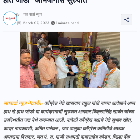
हात जोडो" अभियानास सुरुवात
By -
जत वार्ता न्यूज
1 minute read
March 07, 2023
जतवार्ता न्यूज नेटवर्क:-
काँग्रेस नेते खासदार राहुल गांधी यांच्या आदेशाने आज
हाथ से हाथ जोडो या कार्यक्रमाची सुरुवात आमदार विक्रमसिंह सावंत यांच्या
उपस्थितीत जत येथे करण्यात आली. यावेळी काँग्रेस पक्षाचे नेते सुभाष खोत,
कादर नायकवडी, अमित पारेकर , जत तालुका काँग्रेस कमिटीचे अध्यक्ष
अप्पाराया बिरादार, जत पं. स. माजी सभापती बाबासाहेब कोडग, जिल्हा बँक