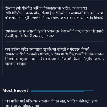
रोजगार हमी योजनेत आर्थिक गैरव्यवहाराचा आरोप; जत पंचायत
समितीविरोधात शेतकऱ्यांचा संताप | वाळेखिंडीतील लाभार्थ्यांनी मांडली व्यथा;
चौकशीसाठी मंत्री भरतशेठ गोगावले यांच्याकडे दाद मागणार- महादेव हिंगमिरे
स्पर्धात्मक युगात यशस्वी व्हायचे असेल तर विद्यार्थ्यांनी कष्ट करण्याची तयारी
ठेवावी; प्रांताधिकारी अजयकुमार नष्टे
दहा वर्षांच्या हरित प्रवासाचा सुवर्णक्षण! सांगली ते पंढरपूर ‘निसर्ग-
सायकलवारी’ने रुजवली पर्यावरण, आरोग्य आणि विठ्ठलभक्तीची लोकचळवळ
निसर्गराया भेटूया... चला, विठ्ठल पेरूया..! निसर्गाशी केलेला मैत्रीचा करार -
कुलदीप देवकुळे
Most Recent
जत मार्केट यार्ड परिसरात तरुणाचा निर्घृण खून; अनैतिक संबंधातून हत्या
झाल्याचा प्राथमिक संशय