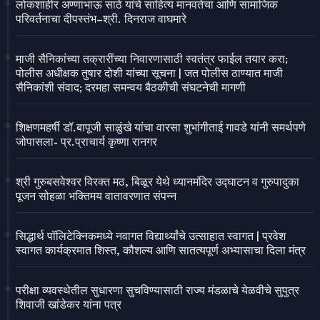
लोकशाहीर अण्णाभाऊ साठे यांचे साहित्य मानवतेचा आणि सामाजिक
परिवर्तनाचा दीपस्तंभ–श्री. दिनराज वाघमारे
माजी सैनिकांच्या तक्रारींच्या निवारणासाठी स्वतंत्र फाईल तयार करा;
पोलीस अधीक्षक तुषार दोशी यांच्या सूचना | जत पोलीस ठाण्यात माजी
सैनिकांशी संवाद; दरमहा समन्वय बैठकीची संघटनेची मागणी
शिक्षणमहर्षी डॉ.बापूजी साळुंखे यांचा वारसा शुभांगीताई गावडे यांनी समर्थपणे
जोपासला- प्र.प्राचार्य कृष्णा रानगर
श्री गुरुबसवेश्वर विरक्त मठ, बिळूर येथे ध्यानमंदिर उद्घाटन व गुरुपादुका
पूजन सोहळा भक्तिमय वातावरणात संपन्न
सिद्धार्थ पॉलिटेक्निकमध्ये नवागत विद्यार्थ्यांचे उत्साहात स्वागत | प्रवेश
स्वागत कार्यक्रमात शिस्त, कौशल्य आणि सातत्यपूर्ण अभ्यासाचा दिला मंत्र
परीक्षा व्यवस्थेतील सुधारणा सुचविण्यासाठी राज्य मंडळाचे येळवीचे सुपुत्र
शिवाजी खांडेकर यांना पत्र