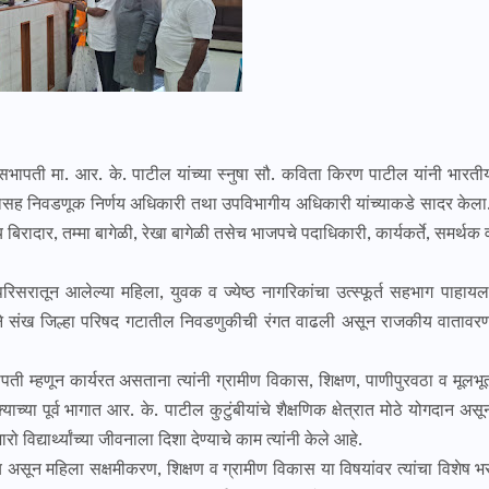
पती मा. आर. के. पाटील यांच्या स्नुषा सौ. कविता किरण पाटील यांनी भारती
शनासह निवडणूक निर्णय अधिकारी तथा उपविभागीय अधिकारी यांच्याकडे सादर केला
रादार, तम्मा बागेळी, रेखा बागेळी तसेच भाजपचे पदाधिकारी, कार्यकर्ते, समर्थक 
तून आलेल्या महिला, युवक व ज्येष्ठ नागरिकांचा उत्स्फूर्त सहभाग पाहायल
ाने संख जिल्हा परिषद गटातील निवडणुकीची रंगत वाढली असून राजकीय वातावर
म्हणून कार्यरत असताना त्यांनी ग्रामीण विकास, शिक्षण, पाणीपुरवठा व मूलभू
च्या पूर्व भागात आर. के. पाटील कुटुंबीयांचे शैक्षणिक क्षेत्रात मोठे योगदान असू
विद्यार्थ्यांच्या जीवनाला दिशा देण्याचे काम त्यांनी केले आहे.
न महिला सक्षमीकरण, शिक्षण व ग्रामीण विकास या विषयांवर त्यांचा विशेष भ