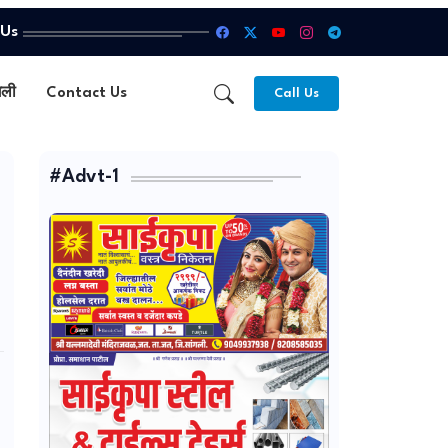
 Us
गली
Contact Us
Call Us
#Advt-1