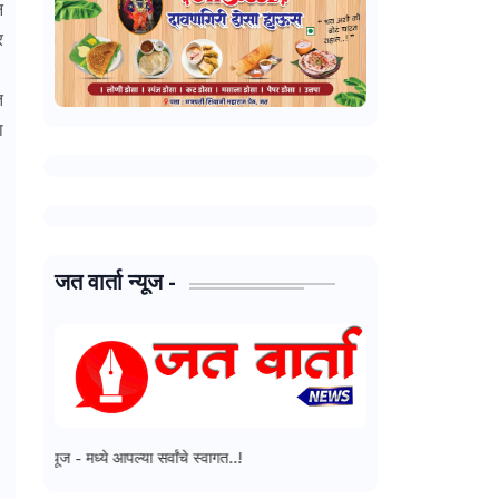
न
र
त
ा
जत वार्ता न्यूज -
ध्ये आपल्या सर्वांचे स्वागत..!