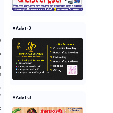
#Advt-2
य
.
व
ा
ण
त
न
#Advt-3
र