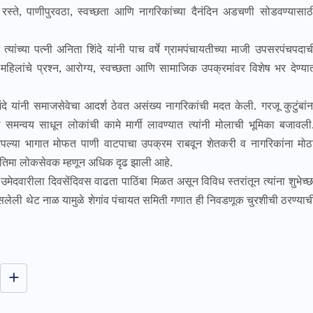
रस्ते, पाणीपुरवठा, स्वच्छता आणि नागरिकांच्या दैनंदिन अडचणी सोडवण्यासाठ
्यांच्या पत्नी अनिता शिंदे यांनी पाच वर्षे ग्रामपंचायतीच्या माजी उपसरपंचपदाच
 महिलांचे प्रश्न, आरोग्य, स्वच्छता आणि सामाजिक उपक्रमांवर विशेष भर देण्या
यांनी समाजसेवेचा आदर्श ठेवत असंख्य नागरिकांची मदत केली. गरजू कुटुंबांन
मन्वय साधून लोकांची कामे मार्गी लावण्यात त्यांनी मोलाची भूमिका बजावली
ी आपल्या भागात मोफत पाणी वाटपाचा उपक्रम राबवून शेतकरी व नागरिकांना मोठ
्रतिमा लोकसेवक म्हणून अधिक दृढ झाली आहे.
मेदवारीला दिवसेंदिवस वाढता पाठिंबा मिळत असून विविध स्तरांतून त्यांना शुभेच्छ
ेली थेट नाळ यामुळे शेगांव पंचायत समिती गणात ही निवडणूक चुरशीची ठरण्याच
जत वार्ता न्यूज - मध्ये आपल्या सर्वांच