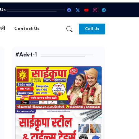
 Us
गली
Contact Us
Call Us
#Advt-1