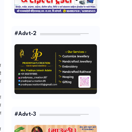
#Advt-2
न
े
ा
ा
म
न
#Advt-3
त