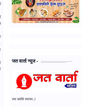
ी
ी
त
ा
.
ा
जत वार्ता न्यूज -
ा
ी
े स्वागत..!