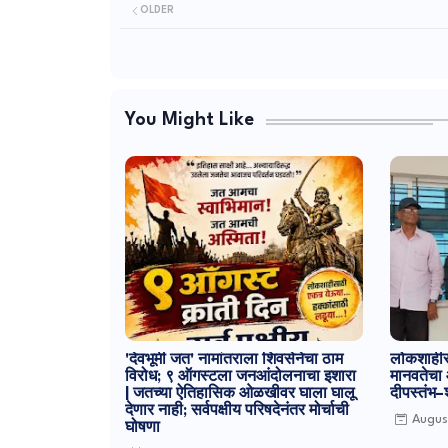
OLDER
You Might Like
'देवभूमी जत' नामांतराला शिवसेनेचा ठाम
लोकशाहीर 
विरोध; ९ ऑगस्टला जनआंदोलनाचा इशारा
मानवतेचा
| जतच्या ऐतिहासिक ओळखीवर घाला घालू
दीपस्तंभ–
देणार नाही; सर्वपक्षीय परिषदेनंतर मोर्चाची
Augus
घोषणा