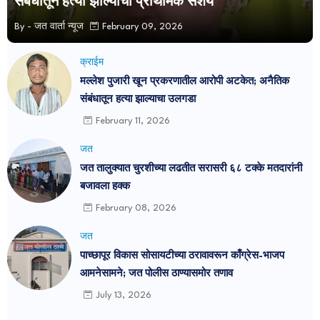
संबंधातून हत्या झाल्याचा प्राथमिक संशय
By -
जत वार्ता न्यूज
February 09, 2026
क्राईम
मल्लेश पुजारी खून प्रकरणातील आरोपी अटकेत; अनैतिक
संबंधातून हत्या झाल्याचा उलगडा
February 11, 2026
जत
जत तालुक्यात चुरशीच्या लढतीत सरासरी ६८ टक्के मतदारांनी
बजावला हक्क
February 08, 2026
जत
पाच्छापूर विकास सोसायटीच्या ठरावावरून काँग्रेस-भाजप
आमनेसामने; जत पोलीस ठाण्यासमोर तणाव
July 13, 2026