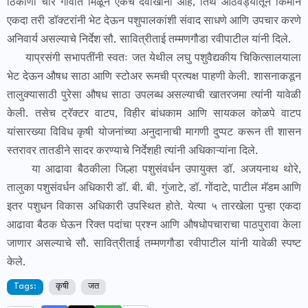
ठिकाणी चार गावांत मिळून एकच दवाखाना आहे, तिथे आठवड्यातून किमान
एकदा तरी डॉक्टरांनी भेट देऊन पशुपालकांशी संवाद साधणे आणि उपचार करणे
अनिवार्य असल्याचे निर्देश सौ. सावित्रीताई तम्मणगौडा रवीपाटील यांनी दिले.
याप्रसंगी सभापतींनी स्वतः जत येथील लघु पशुवैद्यकीय चिकित्सालयाला
भेट देऊन औषध साठा आणि स्टोअर रूमची प्रत्यक्ष पाहणी केली. शासनाकडून
तालुक्यासाठी पुरेसा औषध साठा उपलब्ध असल्याची खातरजमा त्यांनी यावेळी
केली. तसेच ट्रॅक्टर वाटप, विहीर बांधकाम आणि सायकल कोळपे वाटप
यांसारख्या विविध कृषी योजनांच्या अनुदानाची मागणी दुप्पट करून ती शासन
स्तरावर तातडीने सादर करण्याचे निर्देशही त्यांनी अधिकाऱ्यांना दिले.
या आढावा बैठकीला जिल्हा पशुसंवर्धन उपायुक्त डॉ. अजयनाथ थोरे,
तालुका पशुसंवर्धन अधिकारी डॉ. बी. बी. गुंजाटे, डॉ. गोंदाटे, पाटील मॅडम आणि
इतर पशुधन विकास अधिकारी उपस्थित होते. येत्या ५ तारखेला पुन्हा एकदा
आढावा बैठक घेऊन रिक्त पदांचा प्रश्न आणि औषधोपचाराचा पाठपुरावा केला
जाणार असल्याचे सौ. सावित्रीताई तम्मणगौडा रवीपाटील यांनी यावेळी स्पष्ट
केले.
Tags:
कृषी
जत