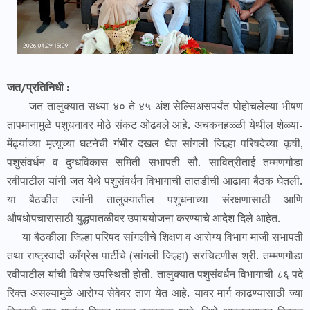
जत/प्रतिनिधी :
जत तालुक्यात सध्या ४० ते ४५ अंश सेल्सिअसपर्यंत पोहोचलेल्या भीषण
तापमानामुळे पशुधनावर मोठे संकट ओढवले आहे. अचकनहळ्ळी येथील शेळ्या-
मेंढ्यांच्या मृत्यूच्या घटनेची गंभीर दखल घेत सांगली जिल्हा परिषदेच्या कृषी,
पशुसंवर्धन व दुग्धविकास समिती सभापती सौ. सावित्रीताई तम्मणगौडा
रवीपाटील यांनी जत येथे पशुसंवर्धन विभागाची तातडीची आढावा बैठक घेतली.
या बैठकीत त्यांनी तालुक्यातील पशुधनाच्या संरक्षणासाठी आणि
औषधोपचारासाठी युद्धपातळीवर उपाययोजना करण्याचे आदेश दिले आहेत.
या बैठकीला जिल्हा परिषद सांगलीचे शिक्षण व आरोग्य विभाग माजी सभापती
तथा राष्ट्रवादी काँग्रेस पार्टीचे (सांगली जिल्हा) सरचिटणीस श्री. तम्मणगौडा
रवीपाटील यांची विशेष उपस्थिती होती. तालुक्यात पशुसंवर्धन विभागाची ८६ पदे
रिक्त असल्यामुळे आरोग्य सेवेवर ताण येत आहे. यावर मार्ग काढण्यासाठी ज्या