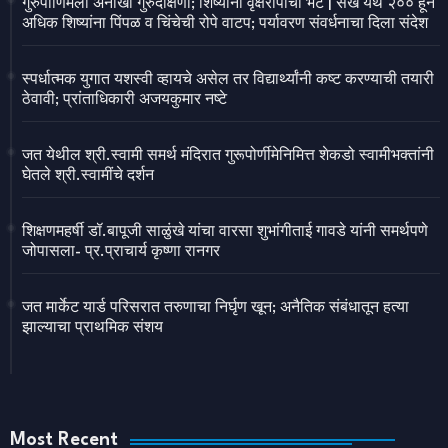
गुरुपौर्णिमेला अनोखी गुरुदक्षिणा; शिष्यांना वृक्षरोपांची भेट | संख येथे २०० हून
अधिक शिष्यांना पिंपळ व चिंचेची रोपे वाटप; पर्यावरण संवर्धनाचा दिला संदेश
स्पर्धात्मक युगात यशस्वी व्हायचे असेल तर विद्यार्थ्यांनी कष्ट करण्याची तयारी
ठेवावी; प्रांताधिकारी अजयकुमार नष्टे
जत येथील श्री.स्वामी समर्थ मंदिरात गुरूपोर्णीमेनिमित्त शेकडो स्वामीभक्तांनी
घेतले श्री.स्वामींचे दर्शन
शिक्षणमहर्षी डॉ.बापूजी साळुंखे यांचा वारसा शुभांगीताई गावडे यांनी समर्थपणे
जोपासला- प्र.प्राचार्य कृष्णा रानगर
जत मार्केट यार्ड परिसरात तरुणाचा निर्घृण खून; अनैतिक संबंधातून हत्या
झाल्याचा प्राथमिक संशय
Most Recent