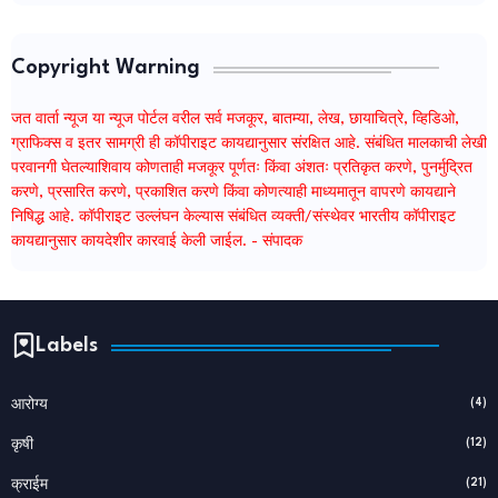
Copyright Warning
जत वार्ता न्यूज या न्यूज पोर्टल वरील सर्व मजकूर, बातम्या, लेख, छायाचित्रे, व्हिडिओ,
ग्राफिक्स व इतर सामग्री ही कॉपीराइट कायद्यानुसार संरक्षित आहे. संबंधित मालकाची लेखी
परवानगी घेतल्याशिवाय कोणताही मजकूर पूर्णतः किंवा अंशतः प्रतिकृत करणे, पुनर्मुद्रित
करणे, प्रसारित करणे, प्रकाशित करणे किंवा कोणत्याही माध्यमातून वापरणे कायद्याने
निषिद्ध आहे. कॉपीराइट उल्लंघन केल्यास संबंधित व्यक्ती/संस्थेवर भारतीय कॉपीराइट
कायद्यानुसार कायदेशीर कारवाई केली जाईल. - संपादक
Labels
(4)
आरोग्य
(12)
कृषी
(21)
क्राईम