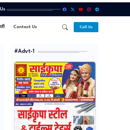
 Us
गली
Contact Us
Call Us
#Advt-1