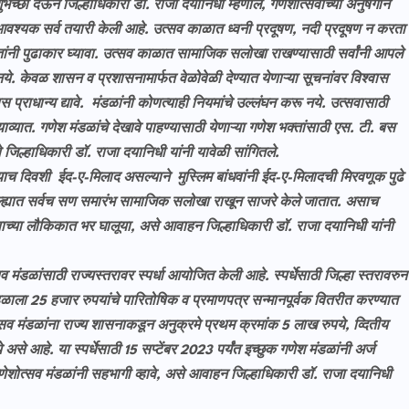
भेच्छा देऊन जिल्हाधिकारी डॉ. राजा दयानिधी म्हणाले, गणेशोत्सवाच्या अनुषंगाने
वश्यक सर्व तयारी केली आहे. उत्सव काळात ध्वनी प्रदूषण, नदी प्रदूषण न करता
ांनी पुढाकार घ्यावा. उत्सव काळात सामाजिक सलोखा राखण्यासाठी सर्वांनी आपले
नये. केवळ शासन व प्रशासनामार्फत वेळोवेळी देण्यात येणाऱ्या सूचनांवर विश्वास
्राधान्य द्यावे. मंडळांनी कोणत्याही नियमांचे उल्लंघन करू नये. उत्सवासाठी
्याव्यात. गणेश मंडळांचे देखावे पाहण्यासाठी येणाऱ्या गणेश भक्तांसाठी एस. टी. बस
िल्हाधिकारी डॉ. राजा दयानिधी यांनी यावेळी सांगितले.
याच दिवशी ईद-ए-मिलाद असल्याने मुस्लिम बांधवांनी ईद-ए-मिलादची मिरवणूक पुढे
ल्ह्यात सर्वच सण समारंभ सामाजिक सलोखा राखून साजरे केले जातात. असाच
च्या लौकिकात भर घालूया, असे आवाहन जिल्हाधिकारी डॉ. राजा दयानिधी यांनी
व मंडळांसाठी राज्यस्तरावर स्पर्धा आयोजित केली आहे. स्पर्धेसाठी जिल्हा स्तरावरुन
डळाला 25 हजार रुपयांचे पारितोषिक व प्रमाणपत्र सन्मानपूर्वक वितरीत करण्यात
्सव मंडळांना राज्य शासनाकडून अनुक्रमे प्रथम क्रमांक 5 लाख रुपये, व्दितीय
से आहे. या स्पर्धेसाठी 15 सप्टेंबर 2023 पर्यंत इच्छुक गणेश मंडळांनी अर्ज
 गणेशोत्सव मंडळांनी सहभागी व्हावे, असे आवाहन जिल्हाधिकारी डॉ. राजा दयानिधी