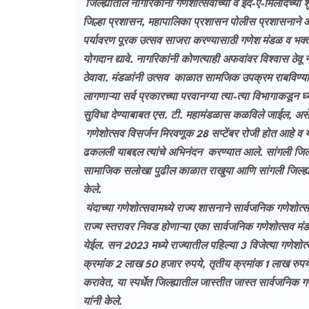
जिल्ह्यातील नागरिकांना गणेशोत्सवाच्या व ईद-ए-मिलादच्या शु
जिल्हा प्रशासन, महापालिका प्रशासन पोलीस प्रशासनाने आ
पर्यावरण पूरक उत्सव साजरा करण्यासाठी गणेश मंडळ व भक्त
योगदान द्यावे. नागरिकांनी कोणत्याही अफवांवर विश्वास ठेवू 
ठेवावा. मंडळांनी उत्सव काळात सामजिक उपक्रम राबविण्यास प
लागणाऱ्या सर्व प्रकारच्या परवानग्या त्या-त्या विभागाकडून घ
सुविधा देण्याबाबत एस. टी. महामंडळास कळविले जाईल, असे ज
गणेशोत्सव विसर्जन मिरवणूक 28 सप्टेंबर रोजी होत आहे व 
ढकलली याबद्दल त्यांचे अभिनंदन करण्यात आले. सांगली जि
सामाजिक सलोखा पुढील काळात राखुया आणि सांगली जिल्ह्या
केले.
यंदाच्या गणेशोत्सवामध्ये राज्य शासनाने सार्वजनिक गणेशोत्स
राज्य स्तरावर निवड होणाऱ्या एका सार्वजनिक गणेशोत्सव मं
येईल. सन 2023 मध्ये राज्यातील पहिल्या 3 विजेत्या गणेशोत
क्रमांक 2 लाख 50 हजार रुपये, तृतीय क्रमांक 1 लाख रुपये अ
करावेत, या स्पर्धेत जिल्ह्यातील जास्तीत जास्त सार्वजनिक
यांनी केले.