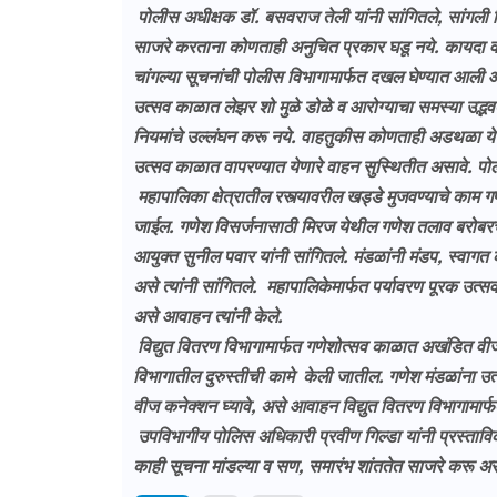
पोलीस अधीक्षक डॉ. बसवराज तेली यांनी सांगितले, सांगली ज
साजरे करताना कोणताही अनुचित प्रकार घडू नये. कायदा व सुव
चांगल्या सूचनांची पोलीस विभागामार्फत दखल घेण्यात आली 
उत्सव काळात लेझर शो मुळे डोळे व आरोग्याचा समस्या उद्भव
नियमांचे उल्लंघन करू नये. वाहतुकीस कोणताही अडथळा येऊ 
उत्सव काळात वापरण्यात येणारे वाहन सुस्थितीत असावे. पोलीस
महापालिका क्षेत्रातील रस्त्यावरील खड्डे मुजवण्याचे काम ग
जाईल. गणेश विसर्जनासाठी मिरज येथील गणेश तलाव बरोबर
आयुक्त सुनील पवार यांनी सांगितले. मंडळांनी मंडप, स्वागत
असे त्यांनी सांगितले. महापालिकेमार्फत पर्यावरण पूरक उत्स
असे आवाहन त्यांनी केले.
विद्युत वितरण विभागामार्फत गणेशोत्सव काळात अखंडित वीज पु
विभागातील दुरुस्तीची कामे केली जातील. गणेश मंडळांना उ
वीज कनेक्शन घ्यावे, असे आवाहन विद्युत वितरण विभागामार्
उपविभागीय पोलिस अधिकारी प्रवीण गिल्डा यांनी प्रस्ताविक 
काही सूचना मांडल्या व सण, समारंभ शांततेत साजरे करू अस