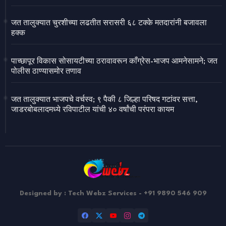
जत तालुक्यात चुरशीच्या लढतीत सरासरी ६८ टक्के मतदारांनी बजावला
हक्क
पाच्छापूर विकास सोसायटीच्या ठरावावरून काँग्रेस-भाजप आमनेसामने; जत
पोलीस ठाण्यासमोर तणाव
जत तालुक्यात भाजपचे वर्चस्व; ९ पैकी ८ जिल्हा परिषद गटांवर सत्ता,
जाडरबोबलादमध्ये रविपाटील यांची ४० वर्षांची परंपरा कायम
Designed by : Tech Webz Services - +91 9890 546 909