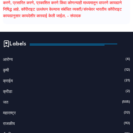
करणे, प्रसारित करणे, प्रकाशित करणे किंवा कोणत्याही माध्यमातून वापरणे कायद्याने
निषिद्ध आहे. कॉपीराइट उल्लंघन केल्यास संबंधित व्यक्ती/संस्थेवर भारतीय कॉपीराइट
कायद्यानुसार कायदेशीर कारवाई केली जाईल. - संपादक
Labels
(4)
आरोग्य
(12)
कृषी
(21)
क्राईम
(2)
क्रीडा
(505)
जत
(32)
महाराष्ट्र
(93)
राजकीय