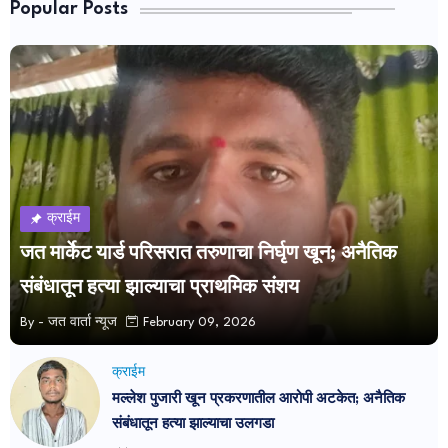
Popular Posts
क्राईम
जत मार्केट यार्ड परिसरात तरुणाचा निर्घृण खून; अनैतिक
संबंधातून हत्या झाल्याचा प्राथमिक संशय
By -
जत वार्ता न्यूज
February 09, 2026
क्राईम
मल्लेश पुजारी खून प्रकरणातील आरोपी अटकेत; अनैतिक
संबंधातून हत्या झाल्याचा उलगडा