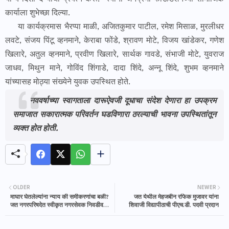
कार्याला शुभेच्छा दिल्या.
या कार्यक्रमास भैरप्पा माळी, अजितकुमार पाटील, रमेश मिसाळ, मुरलीधर
लवटे, संजय पिंटू व्हनमाने, केराबा फोंडे, श्रावण मोटे, विजय खांडेकर, गणेश
खिलारे, अतुल व्हनमाने, प्रवीण खिलारे, सार्थक गावडे, संभाजी मोटे, युवराज
जाधव, मिथुन माने, गोविंद शिंगाडे, दादा शिंदे, अन्नू शिंदे, शुभम व्हनमाने
यांच्यासह मोठ्या संख्येने युवक उपस्थित होते.
नववर्षाच्या स्वागताला दारूऐवजी दूधाचा संदेश देणारा हा उपक्रम
समाजात सकारात्मक परिवर्तन घडविणारा ठरल्याची भावना उपस्थितांतून
व्यक्त होत होती.
OLDER
NEWER
माघार घेतलेल्यांना न्याय की समीकरणांचा बळी?
जत येथील मेहजबीन रफिक मुजावर यांना
जत नगरपरिषदेत स्वीकृत नगरसेवक निवडीवरून
शिवाजी विद्यापीठाची पीएच.डी. पदवी प्रदान
घमासान