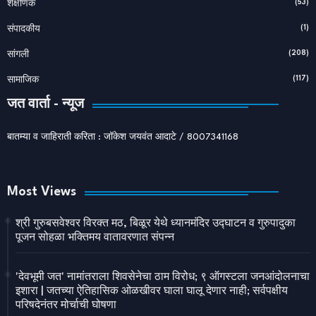
(53)
शैक्षणिक
(1)
संपादकीय
(208)
सांगली
(117)
सामाजिक
जत वार्ता - न्यूज
बातम्या व जाहिराती करिता : जॉकेश जयवंत आदाटे / 8007341168
Most Views
श्री गुरुबसवेश्वर विरक्त मठ, बिळूर येथे ध्यानमंदिर उद्घाटन व गुरुपादुका
पूजन सोहळा भक्तिमय वातावरणात संपन्न
'देवभूमी जत' नामांतराला शिवसेनेचा ठाम विरोध; ९ ऑगस्टला जनआंदोलनाचा
इशारा | जतच्या ऐतिहासिक ओळखीवर घाला घालू देणार नाही; सर्वपक्षीय
परिषदेनंतर मोर्चाची घोषणा