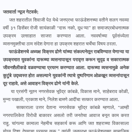
जतवार्ता न्यूज नेटवर्क;
जत शहरातील शिवाजी पेठ येथे जनप्रभा फाऊंडेशनच्या वतीने सलग नवव्या
वर्षी ३१ डिसेंबर रोजी सायंकाळी “दारू नको, दूध प्या” हा समाजप्रबोधनात्मक
उपक्रम उत्साहात साजरा करण्यात आला. नववर्षाच्या पूर्वसंध्येला
व्यसनमुक्तीचा ठाम संदेश देणारा हा उपक्रम शहरात चर्चेचा विषय ठरला.
फाऊंडेशनचे अध्यक्ष विक्रम ढोणे यांच्या संकल्पनेतून राबविण्यात येणाऱ्या या
उपक्रमात युवकांना दारूच्या व्यसनापासून परावृत्त करून सुदृढ व सकारात्मक
जीवनशैलीकडे वळवण्याचा प्रयत्न करण्यात आला. दारूच्या व्यसनामुळे अनेक
कुटुंबे उद्ध्वस्त होत असल्याने युवकांनी त्याचे दुष्परिणाम ओळखून व्यसनांपासून
दूर राहावे, असे आवाहन विक्रम ढोणे यांनी केले.
या प्रसंगी नूतन नगरसेवक भूपेंद्र कांबळे, विकास माने, साहेबराव कोळी,
मुन्ना पखाली, प्रकाश माने, निलेश बामणे आदींचा सत्कार करण्यात आला.
सत्काराला उत्तर देताना नगरसेवक भूपेंद्र कांबळे म्हणाले, “आम्ही
नगरपालिकेत विरोधी बाकावर असलो तरी जनतेचा आवाज बनून काम करत
राहू. चांगल्या कामाला नेहमीच सहकार्य करू आणि जत शहराच्या विकासाला
योग्य दिशा देण्याचा प्रयत्न करू.” त्यांनी जनप्रभा फाऊंडेशनच्या सामाजिक