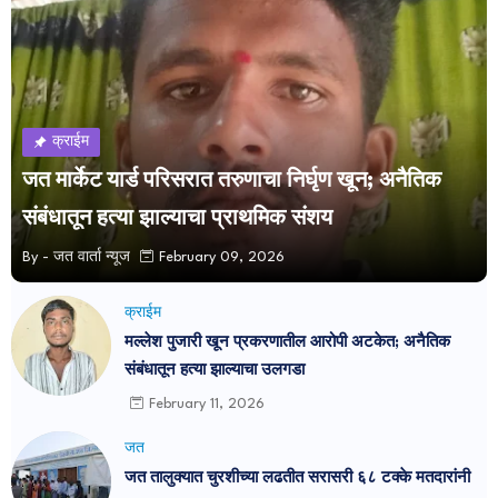
क्राईम
जत मार्केट यार्ड परिसरात तरुणाचा निर्घृण खून; अनैतिक
संबंधातून हत्या झाल्याचा प्राथमिक संशय
By -
जत वार्ता न्यूज
February 09, 2026
क्राईम
मल्लेश पुजारी खून प्रकरणातील आरोपी अटकेत; अनैतिक
संबंधातून हत्या झाल्याचा उलगडा
February 11, 2026
जत
जत तालुक्यात चुरशीच्या लढतीत सरासरी ६८ टक्के मतदारांनी