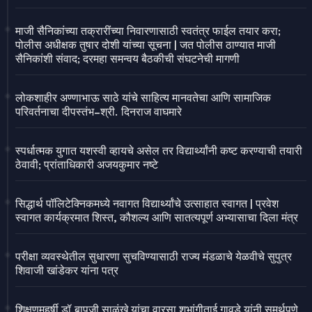
माजी सैनिकांच्या तक्रारींच्या निवारणासाठी स्वतंत्र फाईल तयार करा;
पोलीस अधीक्षक तुषार दोशी यांच्या सूचना | जत पोलीस ठाण्यात माजी
सैनिकांशी संवाद; दरमहा समन्वय बैठकीची संघटनेची मागणी
लोकशाहीर अण्णाभाऊ साठे यांचे साहित्य मानवतेचा आणि सामाजिक
परिवर्तनाचा दीपस्तंभ–श्री. दिनराज वाघमारे
स्पर्धात्मक युगात यशस्वी व्हायचे असेल तर विद्यार्थ्यांनी कष्ट करण्याची तयारी
ठेवावी; प्रांताधिकारी अजयकुमार नष्टे
सिद्धार्थ पॉलिटेक्निकमध्ये नवागत विद्यार्थ्यांचे उत्साहात स्वागत | प्रवेश
स्वागत कार्यक्रमात शिस्त, कौशल्य आणि सातत्यपूर्ण अभ्यासाचा दिला मंत्र
परीक्षा व्यवस्थेतील सुधारणा सुचविण्यासाठी राज्य मंडळाचे येळवीचे सुपुत्र
शिवाजी खांडेकर यांना पत्र
शिक्षणमहर्षी डॉ.बापूजी साळुंखे यांचा वारसा शुभांगीताई गावडे यांनी समर्थपणे