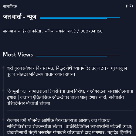
(117)
सामाजिक
जत वार्ता - न्यूज
बातम्या व जाहिराती करिता : जॉकेश जयवंत आदाटे / 8007341168
Most Views
श्री गुरुबसवेश्वर विरक्त मठ, बिळूर येथे ध्यानमंदिर उद्घाटन व गुरुपादुका
पूजन सोहळा भक्तिमय वातावरणात संपन्न
'देवभूमी जत' नामांतराला शिवसेनेचा ठाम विरोध; ९ ऑगस्टला जनआंदोलनाचा
इशारा | जतच्या ऐतिहासिक ओळखीवर घाला घालू देणार नाही; सर्वपक्षीय
परिषदेनंतर मोर्चाची घोषणा
रोजगार हमी योजनेत आर्थिक गैरव्यवहाराचा आरोप; जत पंचायत
समितीविरोधात शेतकऱ्यांचा संताप | वाळेखिंडीतील लाभार्थ्यांनी मांडली व्यथा;
चौकशीसाठी मंत्री भरतशेठ गोगावले यांच्याकडे दाद मागणार- महादेव हिंगमिरे