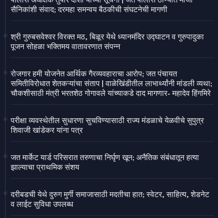
पोलीस अधीक्षक तुषार दोशी यांच्या सूचना | जत पोलीस ठाण्यात माजी
सैनिकांशी संवाद; दरमहा समन्वय बैठकीची संघटनेची मागणी
श्री गुरुबसवेश्वर विरक्त मठ, बिळूर येथे ध्यानमंदिर उद्घाटन व गुरुपादुका
पूजन सोहळा भक्तिमय वातावरणात संपन्न
रोजगार हमी योजनेत आर्थिक गैरव्यवहाराचा आरोप; जत पंचायत
समितीविरोधात शेतकऱ्यांचा संताप | वाळेखिंडीतील लाभार्थ्यांनी मांडली व्यथा;
चौकशीसाठी मंत्री भरतशेठ गोगावले यांच्याकडे दाद मागणार- महादेव हिंगमिरे
परीक्षा व्यवस्थेतील सुधारणा सुचविण्यासाठी राज्य मंडळाचे येळवीचे सुपुत्र
शिवाजी खांडेकर यांना पत्र
जत मार्केट यार्ड परिसरात तरुणाचा निर्घृण खून; अनैतिक संबंधातून हत्या
झाल्याचा प्राथमिक संशय
दरीबडची येथे दुरुग मुर्गी समाजासाठी मदतीचा हात; स्वेटर, साहित्य, शेडनेट
व लाईट सुविधा उपलब्ध