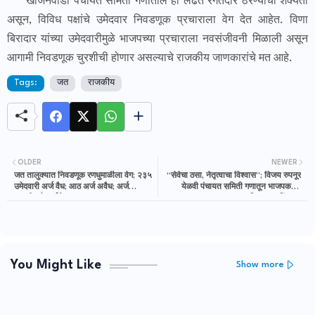
खोजनवाडी पंचायत समिती गणातील ही लढत रंगतदार ठरण्याची शक्यता
असून, विविध पक्षांचे उमेदवार निवडणूक प्रचाराला वेग देत आहेत. विणा
बिरादार यांच्या उमेदवारीमुळे भाजपच्या प्रचाराला नवसंजीवनी मिळाली असून
आगामी निवडणूक चुरशीची होणार असल्याचे राजकीय जाणकारांचे मत आहे.
Tags:
जत
राजकीय
OLDER
NEWER
जत तालुक्यात निवडणूक रणधुमाळीला वेग; २३५
“सेवेचा ठसा, नेतृत्वाचा विश्वास”; विजय रुपनूर
उमेदवारी अर्ज वैध; आठ अर्ज अवैध; अर्ज
येळवी पंचायत समिती गणातून भाजपकडून
माघारीकडे सर्वांचे लक्ष
निवडणूक रिंगणात
You Might Like
Show more