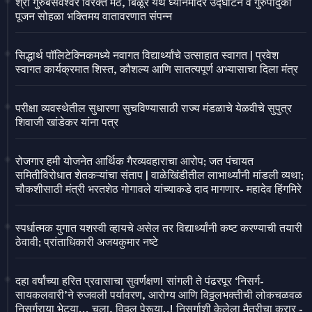
श्री गुरुबसवेश्वर विरक्त मठ, बिळूर येथे ध्यानमंदिर उद्घाटन व गुरुपादुका
पूजन सोहळा भक्तिमय वातावरणात संपन्न
सिद्धार्थ पॉलिटेक्निकमध्ये नवागत विद्यार्थ्यांचे उत्साहात स्वागत | प्रवेश
स्वागत कार्यक्रमात शिस्त, कौशल्य आणि सातत्यपूर्ण अभ्यासाचा दिला मंत्र
परीक्षा व्यवस्थेतील सुधारणा सुचविण्यासाठी राज्य मंडळाचे येळवीचे सुपुत्र
शिवाजी खांडेकर यांना पत्र
रोजगार हमी योजनेत आर्थिक गैरव्यवहाराचा आरोप; जत पंचायत
समितीविरोधात शेतकऱ्यांचा संताप | वाळेखिंडीतील लाभार्थ्यांनी मांडली व्यथा;
चौकशीसाठी मंत्री भरतशेठ गोगावले यांच्याकडे दाद मागणार- महादेव हिंगमिरे
स्पर्धात्मक युगात यशस्वी व्हायचे असेल तर विद्यार्थ्यांनी कष्ट करण्याची तयारी
ठेवावी; प्रांताधिकारी अजयकुमार नष्टे
दहा वर्षांच्या हरित प्रवासाचा सुवर्णक्षण! सांगली ते पंढरपूर ‘निसर्ग-
सायकलवारी’ने रुजवली पर्यावरण, आरोग्य आणि विठ्ठलभक्तीची लोकचळवळ
निसर्गराया भेटूया... चला, विठ्ठल पेरूया..! निसर्गाशी केलेला मैत्रीचा करार -