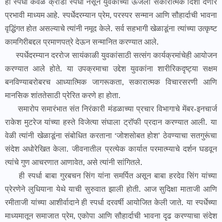
ही स्पर्धा केवळ क्रीडा स्पर्धा नसून युवकांच्या ऊर्जेला सकारात्मक दिशा देणारे
प्रभावी माध्यम आहे. स्पर्धेदरम्यान प्रेम, परस्पर सन्मान आणि सौहार्दाची भावना
वृद्धिंगत होत असल्याचे त्यांनी नमूद केले. सर्व सहभागी खेळाडूंना त्यांच्या उत्कृष्ट
कामगिरीबद्दल प्रमाणपत्रे देऊन सन्मानित करण्यात आले.
स्पर्धेदरम्यान दररोज सायंकाळी युवकांसाठी सत्संग कार्यक्रमांचेही आयोजन
करण्यात आले होते. या उपक्रमाचा उद्देश युवकांना शारीरिकदृष्ट्या सक्षम
बनविण्याबरोबरच आध्यात्मिक जागरूकता, सकारात्मक विचारसरणी आणि
मानसिक शांततेसाठी प्रेरित करणे हा होता.
समारोप समारंभात संत निरंकारी मंडळाच्या प्रचार विभागाचे मेंबर-इनचार्ज
राकेश मुटरेज यांच्या हस्ते विजेत्या संघाला ट्रॉफी प्रदान करण्यात आली. या
वेळी त्यांनी खेळाडूंना संबोधित करताना ‘जोशसोबत होश’ ठेवण्याचा सतगुरूंचा
संदेश अधोरेखित केला. जीवनातील प्रत्येक कार्यात परमात्म्याचे दर्शन घडवून
त्यांचे गुण आचरणात आणावेत, असे त्यांनी सांगितले.
ही स्पर्धा बाबा गुरबचन सिंग यांना समर्पित असून बाबा हरदेव सिंग यांच्या
प्रेरणेने लुधियाना येथे याची सुरुवात झाली होती. आज सुदिक्षा माताजी आणि
रमीताजी यांच्या आशीर्वादाने ही स्पर्धा दरवर्षी आयोजित केली जाते. या स्पर्धेच्या
माध्यमातून समाजात प्रेम, एकोपा आणि सौहार्दाची भावना दृढ करण्याचा संदेश