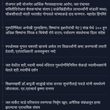
रोजगार हमी योजनेत आर्थिक गैरव्यवहाराचा आरोप; जत पंचायत
समितीविरोधात शेतकऱ्यांचा संताप | वाळेखिंडीतील लाभार्थ्यांनी मांडली व्यथा;
चौकशीसाठी मंत्री भरतशेठ गोगावले यांच्याकडे दाद मागणार- महादेव हिंगमिरे
गुरुपौर्णिमेला अनोखी गुरुदक्षिणा; शिष्यांना वृक्षरोपांची भेट | संख येथे २०० हून
अधिक शिष्यांना पिंपळ व चिंचेची रोपे वाटप; पर्यावरण संवर्धनाचा दिला संदेश
स्पर्धात्मक युगात यशस्वी व्हायचे असेल तर विद्यार्थ्यांनी कष्ट करण्याची तयारी
ठेवावी; प्रांताधिकारी अजयकुमार नष्टे
जत येथील श्री.स्वामी समर्थ मंदिरात गुरूपोर्णीमेनिमित्त शेकडो स्वामीभक्तांनी
घेतले श्री.स्वामींचे दर्शन
शिक्षणमहर्षी डॉ.बापूजी साळुंखे यांचा वारसा शुभांगीताई गावडे यांनी समर्थपणे
जोपासला- प्र.प्राचार्य कृष्णा रानगर
जत मार्केट यार्ड परिसरात तरुणाचा निर्घृण खून; अनैतिक संबंधातून हत्या
झाल्याचा प्राथमिक संशय