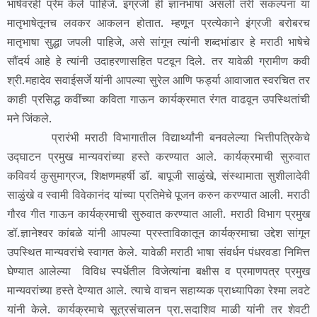
भाषेवरही प्रेम केले पाहिजे. इंग्रजी ही ज्ञानभाषा असली तरी संकल्पना या
मातृभाषेतूनच लवकर आकलन होतात. म्हणून प्रत्येकाने इंग्रजी बरोबरच
मातृभाषा सुद्धा जपली पाहिजे, असे सांगून त्यांनी शब्दभांडार हे मराठी भाषेचे
सौंदर्य आहे हे त्यांनी उदाहरणासहित पटवून दिले. तर यावेळी ग्रामीण कवी
श्री.महादेव सवाईसर्जे यांनी आपल्या सुरेल आणि फर्ड्या आवाजात स्वरचित तर
काही प्रसिद्ध कवींच्या कविता गाऊन कार्यक्रमात रंगत वाढवून उपस्थितांची
मने जिंकले.
प्रारंभी मराठी विभागातील विद्यार्थ्यांनी बनवलेल्या भित्तीपत्रिकेचे
उद्घाटन प्रमुख मान्यवरांच्या हस्ते करण्यात आले. कार्यक्रमाची सुरुवात
कविवर्य कुसुमाग्रज, शिक्षणमहर्षी डॉ. बापूजी साळुंखे, संस्थामाता सुशीलादेवी
साळुंखे व स्वामी विवेकानंद यांच्या प्रतिमेचे पूजन करुन करण्यात आली. मराठी
गौरव गीत गाऊन कार्यक्रमाची सुरुवात करण्यात आली. मराठी विभाग प्रमुख
डॉ.ज्ञानेश्वर कांबळे यांनी आपल्या प्रस्ताविकातून कार्यक्रमाचा उद्देश सांगून
उपस्थित मान्यवरांचे स्वागत केले. यावेळी मराठी भाषा संवर्धन पंधरवडा निमित्त
घेण्यात आलेल्या विविध स्पर्धेतील विजेत्यांना बक्षीस व प्रमाणपत्र प्रमुख
मान्यवरांच्या हस्ते देण्यात आले. त्याचे वाचन सहाय्यक प्राध्यापिका रेश्मा लवटे
यांनी केले. कार्यक्रमाचे सूत्रसंचालन प्रा.सदाशिव माळी यांनी तर शेवटी