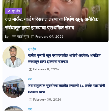
क्राईम
जत मार्केट यार्ड परिसरात तरुणाचा निर्घृण खून; अनैतिक
संबंधातून हत्या झाल्याचा प्राथमिक संशय
By -
जत वार्ता न्यूज
February 09, 2026
क्राईम
मल्लेश पुजारी खून प्रकरणातील आरोपी अटकेत; अनैतिक
संबंधातून हत्या झाल्याचा उलगडा
February 11, 2026
जत
जत तालुक्यात चुरशीच्या लढतीत सरासरी ६८ टक्के मतदारांनी
बजावला हक्क
February 08, 2026
जत