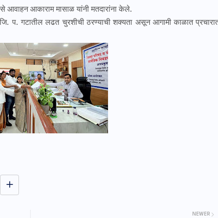
” असे आवाहन आकाराम मासाळ यांनी मतदारांना केले.
 जि. प. गटातील लढत चुरशीची ठरण्याची शक्यता असून आगामी काळात प्रचारा
जत वार्ता न्यूज - मध्ये आपल्या सर्व
NEWER