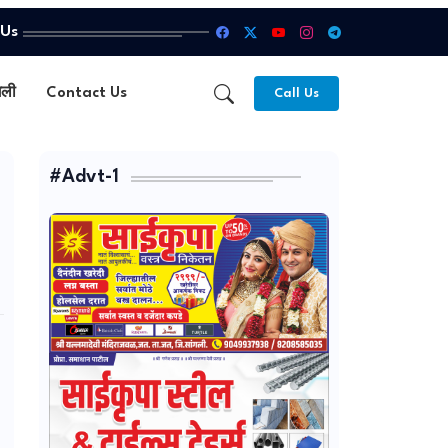
 Us
गली
Contact Us
Call Us
#Advt-1