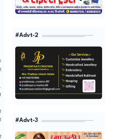
#Advt-2
क
ण
.
न
ा
#Advt-3
े
र