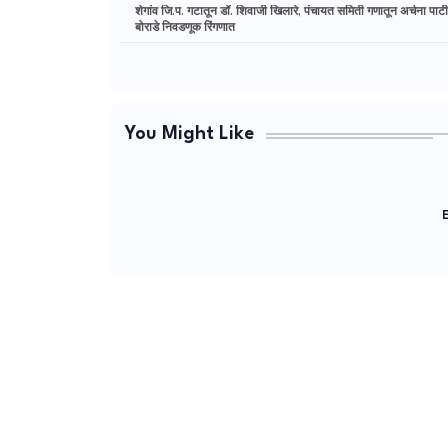
शेगांव जि.प. गटातून डॉ. शिवाजी खिलारे, पंचायत समिती गणातून अर्चना पा
बोराडे निवडणूक रिंगणात
You Might Like
E