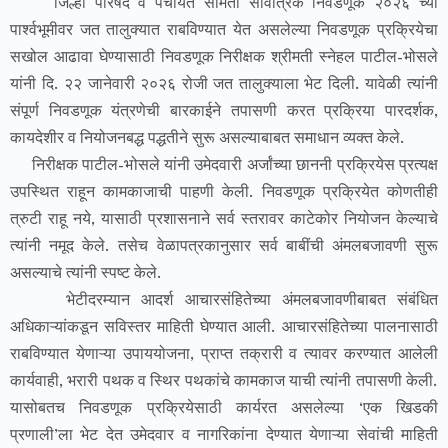
जिल्हा परिषद व पंचायत समिती सार्वत्रिक निवडणूक २०२६ च्या
पार्श्वभूमीवर जत तालुक्यात राबविण्यात येत असलेल्या निवडणूक प्रक्रियेचा
सखोल आढावा घेण्यासाठी निवडणूक निरीक्षक श्रीमती स्नेहल पाटील-भोसले
यांनी दि. २२ जानेवारी २०२६ रोजी जत तालुक्याला भेट दिली. यावेळी त्यांनी
संपूर्ण निवडणूक यंत्रणेची बारकाईने तपासणी करत प्रक्रिया पारदर्शक,
कायदेशीर व नियोजनबद्ध पद्धतीने सुरू असल्याबाबत समाधान व्यक्त केले.
निरीक्षक पाटील-भोसले यांनी उमेदवारी अर्जांच्या छाननी प्रक्रियेस प्रत्यक्ष
उपस्थित राहून कामकाजाची पाहणी केली. निवडणूक प्रक्रियेत कोणतीही
त्रुटी राहू नये, यासाठी प्रशासनाने सर्व स्तरावर काटेकोर नियोजन केल्याचे
त्यांनी नमूद केले. तसेच वेळापत्रकानुसार सर्व बाबींची अंमलबजावणी सुरू
असल्याचे त्यांनी स्पष्ट केले.
भेटीदरम्यान आदर्श आचारसंहितेच्या अंमलबजावणीबाबत संबंधित
अधिकाऱ्यांकडून सविस्तर माहिती घेण्यात आली. आचारसंहितेच्या पालनासाठी
राबविण्यात येणाऱ्या उपाययोजना, प्राप्त तक्रारी व त्यावर करण्यात आलेली
कार्यवाही, भरारी पथक व स्थिर पथकांचे कामकाज याची त्यांनी तपासणी केली.
यासोबतच निवडणूक प्रक्रियेसाठी कार्यरत असलेल्या ‘एक खिडकी
प्रणाली’ला भेट देत उमेदवार व नागरिकांना देण्यात येणाऱ्या सेवांची माहिती