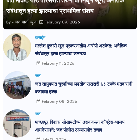
जत मार्केट यार्ड परिसरात तरुणाचा निर्घृण खून; अनैतिक
संबंधातून हत्या झाल्याचा प्राथमिक संशय
By -
जत वार्ता न्यूज
February 09, 2026
क्राईम
मल्लेश पुजारी खून प्रकरणातील आरोपी अटकेत; अनैतिक
संबंधातून हत्या झाल्याचा उलगडा
February 11, 2026
जत
जत तालुक्यात चुरशीच्या लढतीत सरासरी ६८ टक्के मतदारांनी
बजावला हक्क
February 08, 2026
जत
पाच्छापूर विकास सोसायटीच्या ठरावावरून काँग्रेस-भाजप
आमनेसामने; जत पोलीस ठाण्यासमोर तणाव
July 13, 2026