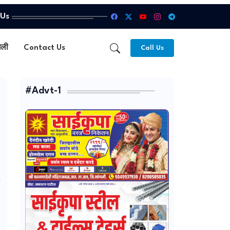
 Us
गली
Contact Us
Call Us
#Advt-1