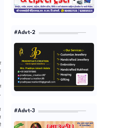
#Advt-2
र
ा
न
.
व
#Advt-3
न
ी