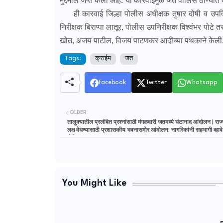
मुद्देमाल जप्त केला आहे. या कारवाईमुळे जत पोलिस ठाण्यात
ही कारवाई जिल्हा पोलीस अधीक्षक तुषार दोषी व उपविभ
निरीक्षक बिराप्पा लातूर, पोलीस उपनिरीक्षक विश्वंभर पोटे 
खोत, अजय पाटील, विजय पाटणकर आदींच्या पथकाने केल
Tags:
क्राईम
जत
Facebook
Twitter
Whatsapp
OLDER
तालुक्यातील प्रलंबित प्रश्नांसाठी मंगळवारी जतमध्ये घंटानाद आंदोलन | रा
लक्ष वेधण्यासाठी प्रशासकीय भवनासमोर आंदोलन; नागरिकांनी सहभागी व्हावे
ढोणे
You Might Like