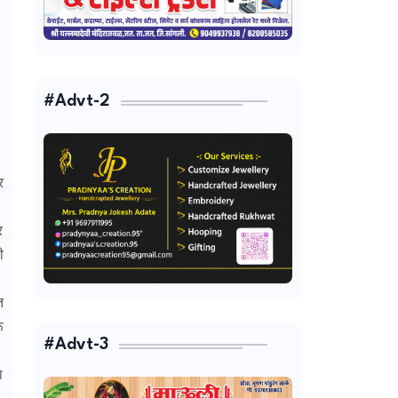
#Advt-2
र
र
ी
त
ू
#Advt-3
ा