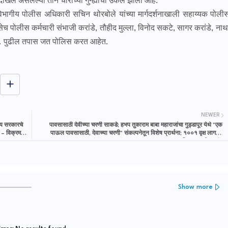
 दाखल असलेल्या तीन चोरीच्या गुन्ह्यांची उकल झाली आहे.
ागीय पोलीस अधिकारी सचिन थोरबोले यांच्या मार्गदर्शनाखाली सहाय्यक पोली
तसेच पोलीस कर्मचारी संभाजी करांडे, तौहीद मुल्ला, विनोद सकटे, सागर करांडे, नाथ
ी. पुढील तपास जत पोलिस करत आहेत.
NEWER
ज्य सरकारचे
पावसासाठी देवीच्या चरणी साकडे; हभप तुकाराम बाबा महाराजांचा गुड्डापूर येथे "एक
 – विक्रम
पाऊल पावसासाठी, देवाच्या चरणी" संकल्पनेतून विशेष प्रार्थना; १००१ वृक्ष लागवड
अभियानालाही प्रारंभ
Show more
जत वार्ता न्यूज - मध्ये आपल्या सर्व