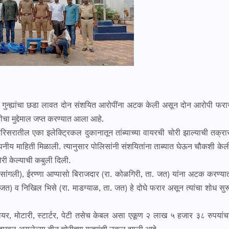
गुन्ह्यांचा छडा लावत दोन संशयित आरोपींना अटक केली असून दोन आरोपी फरा
ीचा मुद्देमाल जप्त करण्यात आला आहे.
रातील एका इलेक्ट्रिकल दुकानातून तांब्याच्या वायरची चोरी झाल्याची तक्रा
ोपनीय माहिती मिळाली. त्यानुसार पोलिसांनी संशयितांना ताब्यात घेऊन चौकशी केल
री केल्याची कबुली दिली.
सांगली), ईरण्णा आप्पासो बिराजदार (रा. कोळगिरी, ता. जत) यांना अटक करण्या
जत) व निखिल भिसे (रा. माडग्याळ, ता. जत) हे दोघे फरार असून त्यांचा शोध सुर
वायर, मोटारी, स्टार्टर, पेटी तसेच केबल असा एकूण २ लाख ५ हजार ३८ रुपयांच