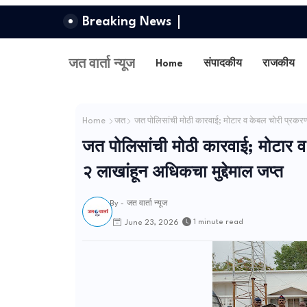
Breaking News
जत वार्ता न्यूज
Home
संपादकीय
राजकीय
Home
जत
जत पोलिसांची मोठी कारवाई; मोटार व केबल चोरी प्रकरणा
जत पोलिसांची मोठी कारवाई; मोटार 
२ लाखांहून अधिकचा मुद्देमाल जप्त
By -
जत वार्ता न्यूज
1 minute read
June 23, 2026