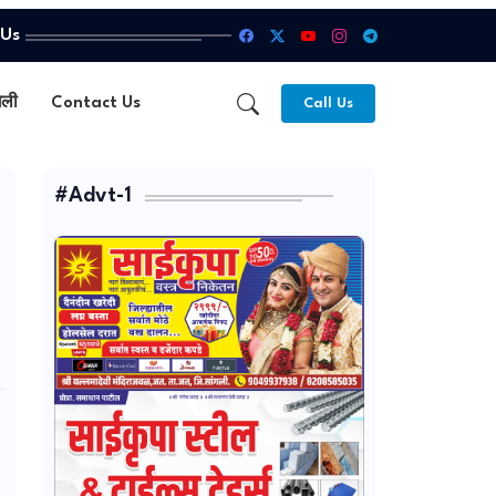
 Us
गली
Contact Us
Call Us
#Advt-1
;